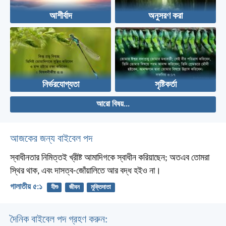
আশীর্বাদ
অনুসরণ করা
নির্ভরযোগ্যতা
সৃষ্টিকর্তা
আরো বিষয়...
আজকের জন্য বাইবেল পদ
স্বাধীনতার নিমিত্তই খ্রীষ্ট আমাদিগকে স্বাধীন করিয়াছেন; অতএব তোমরা
স্থির থাক, এবং দাসত্ব-জোঁয়ালিতে আর বদ্ধ হইও না।
গালাতীয় ৫:১
যীশু
জীবন
মুক্তিদাতা
দৈনিক বাইবেল পদ গ্রহণ করুন: