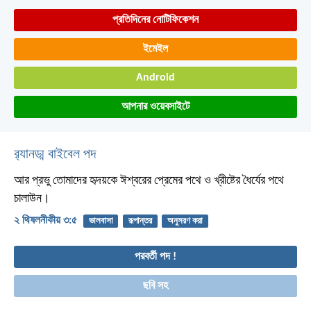
প্রতিদিনের নোটিফিকেশন
ইমেইল
Android
আপনার ওয়েবসাইটে
র‌্যানড্ম বাইবেল পদ
আর প্রভু তোমাদের হৃদয়কে ঈশ্বরের প্রেমের পথে ও খ্রীষ্টের ধৈর্যের পথে
চালাউন।
২ থিষলনীকীয় ৩:৫
ভালবাসা
রূপান্তর
অনুসরণ করা
পরবর্তী পদ !
ছবি সহ