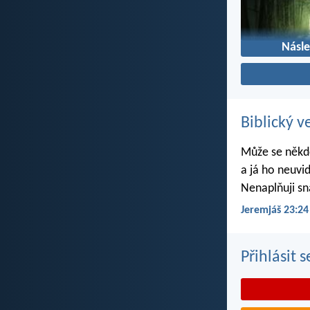
Násl
Biblický v
Může se někdo
a já ho neuvi
Nenaplňuji sn
Jeremjáš 23:24
Přihlásit 