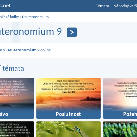
s.net
Témata
Náhodný verš
blické knihy
›
Deuteronomium
teronomium 9
e si
Deuteronomium 9
online
í témata
rávo
Poslušnost
Požeh