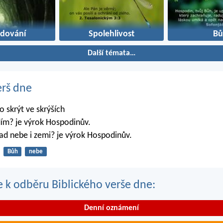
edování
Spolehlivost
Bů
Další témata…
erš dne
 skrýt ve skrýších
dím? je výrok Hospodinův.
ad nebe i zemi? je výrok Hospodinův.
Bůh
nebe
se k odběru Biblického verše dne:
Denní oznámení