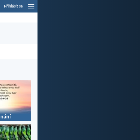
Přihlásit se
nání