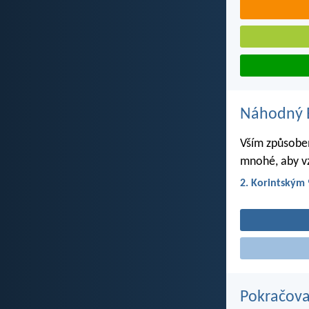
Náhodný B
Vším způsobem
mnohé, aby vz
2. Korintským 
Pokračova