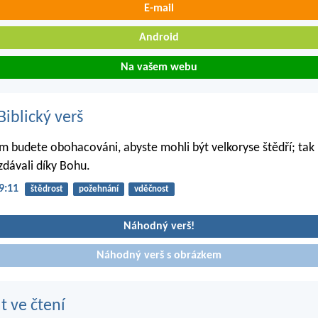
E-mail
Android
Na vašem webu
iblický verš
 budete obohacováni, abyste mohli být velkoryse štědří; ta
dávali díky Bohu.
9:11
štědrost
požehnání
vděčnost
Náhodný verš!
Náhodný verš s obrázkem
t ve čtení