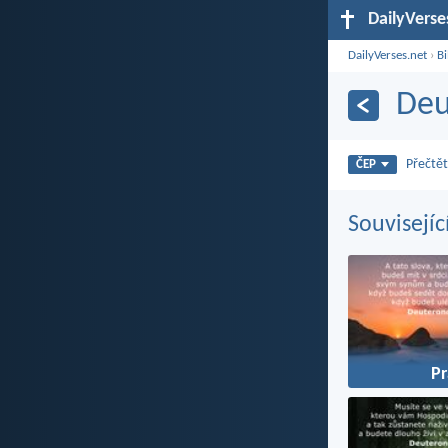
DailyVerse
DailyVerses.net
›
Bi
Deu
Přečtět
ČEP
Souvisejíc
P