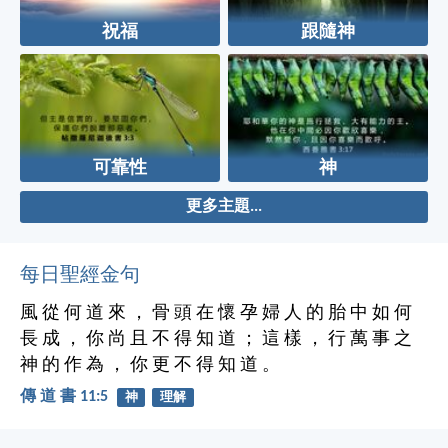
祝福
跟隨神
可靠性
神
更多主題...
每日聖經金句
風 從 何 道 來 ， 骨 頭 在 懷 孕 婦 人 的 胎 中 如 何
長 成 ， 你 尚 且 不 得 知 道 ； 這 樣 ， 行 萬 事 之
神 的 作 為 ， 你 更 不 得 知 道 。
傳 道 書 11:5
神
理解