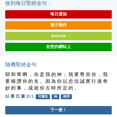
收到每日聖經金句：
每日通知
電子郵件
Android
在您的網站上
隨機聖經金句
耶 和 華 啊 ， 你 是 我 的 神 ； 我 要 尊 崇 你 ， 我
要 稱 讚 你 的 名 。 因 為 你 以 忠 信 誠 實 行 過 奇
妙 的 事 ， 成 就 你 古 時 所 定 的 。
以 賽 亞 書 25:1
可靠性
神
崇拜
下一節！