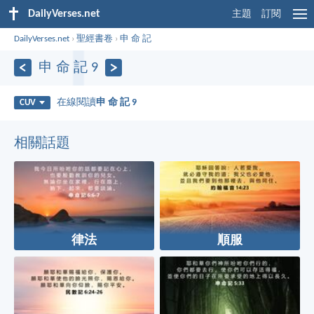
DailyVerses.net
主題
訂閱
DailyVerses.net
›
聖經書卷
›
申 命 記
申 命 記 9
在線閱讀
申 命 記 9
CUV
相關話題
律法
順服