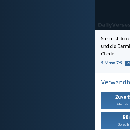
So sollst du 
und die Barmh
Glieder.
5 Mose 7:9
Z
Verwandt
Zuverl
Aber der
Bü
So solls