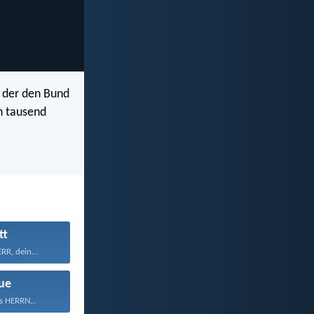
t, der den Bund
in tausend
tt
R, dein...
ue
s HERRN...