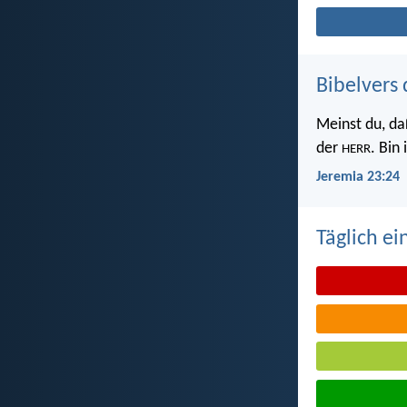
Bibelvers 
Meinst du, da
der
. Bin
HERR
Jeremia 23:24
Täglich ei