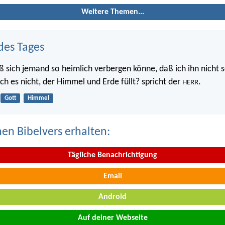
Weitere Themen...
des Tages
ß sich jemand so heimlich verbergen könne, daß ich ihn nicht s
 ich es nicht, der Himmel und Erde füllt? spricht der
.
HERR
Gott
Himmel
nen Bibelvers erhalten:
Tägliche Benachrichtigung
Email
Android
Auf deiner Webseite