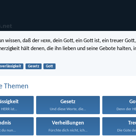
nun wissen, daß der
, dein Gott, ein Gott ist, ein treuer Got
HERR
erzigkeit hält denen, die ihn lieben und seine Gebote halten, 
uverlässigkeit
Gesetz
Gott
e Themen
ässigkeit
Gesetz
Go
 HERR ist...
Und diese Worte, die...
Denn der HER
ndnis
Verheißungen
Tre
t du nun...
Fürchte dich nicht, ich...
Die Güte de