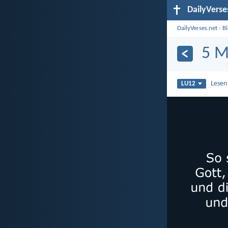
DailyVerse
DailyVerses.net
›
B
5 M
Lesen
LU12