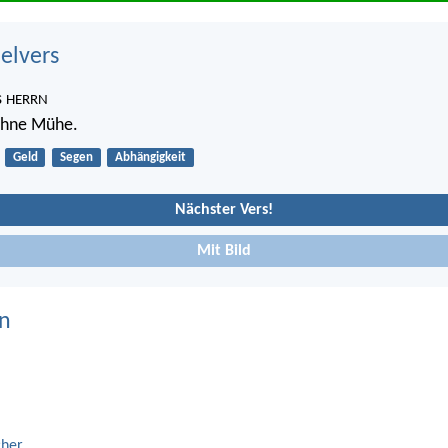
belvers
s
HERRN
ohne Mühe.
Geld
Segen
Abhängigkeit
Nächster Vers!
Mit Bild
n
cher