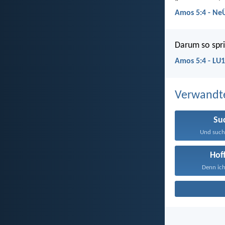
Amos 5:4 - Ne
Darum so spr
Amos 5:4 - LU
Verwandt
Su
Und sucht
Hof
Denn ich