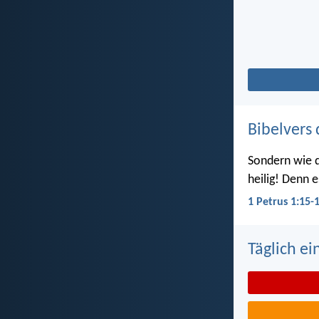
Bibelvers 
Sondern wie d
heilig! Denn e
1 Petrus 1:15-
Täglich ei