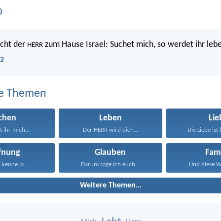
Ü
icht der
zum Hause Israel: Suchet mich, so werdet ihr leb
HERR
12
e Themen
chen
Leben
Lie
 ihr mich...
Der HERR wird dich...
Die Liebe ist 
fnung
Glauben
Fami
 kenne ja...
Darum sage ich euch...
Und diese Wo
Weitere Themen...