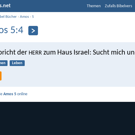
s.net
Themen
Zufalls Bibelvers
ibel Bücher
›
Amos
›
5
s 5:4
pricht der
zum Haus Israel: Sucht mich un
HERR
hen
Leben
ie
Amos 5
online