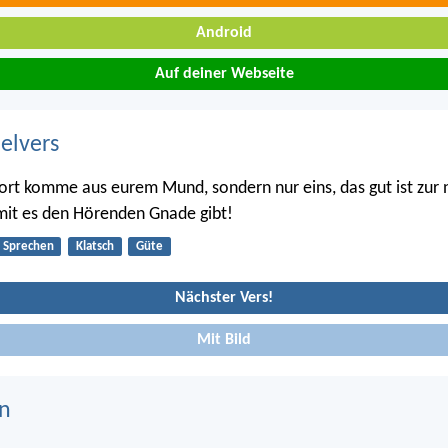
Android
Auf deiner Webseite
belvers
ort komme aus eurem Mund, sondern nur eins, das gut ist zur
mit es den Hörenden Gnade gibt!
Sprechen
Klatsch
Güte
Nächster Vers!
Mit Bild
n