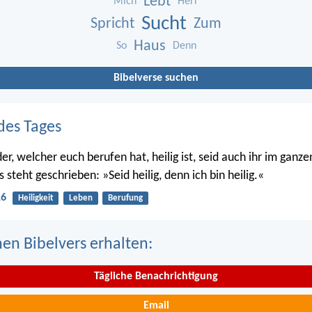
Lebt
Mich
Herr
Sucht
Spricht
Zum
Haus
So
Denn
Bibelverse suchen
des Tages
er, welcher euch berufen hat, heilig ist, seid auch ihr im ganz
s steht geschrieben: »Seid heilig, denn ich bin heilig.«
16
Heiligkeit
Leben
Berufung
nen Bibelvers erhalten:
Tägliche Benachrichtigung
Email