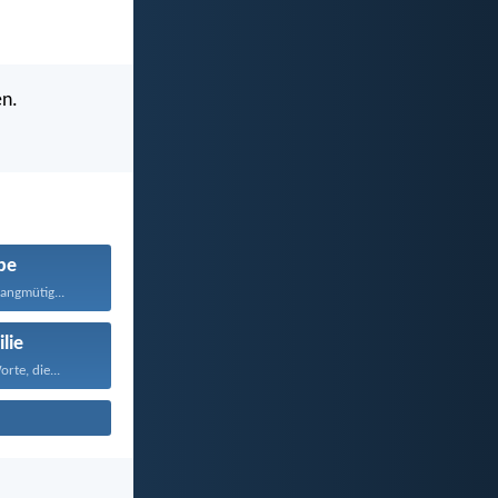
en.
be
langmütig...
lie
rte, die...