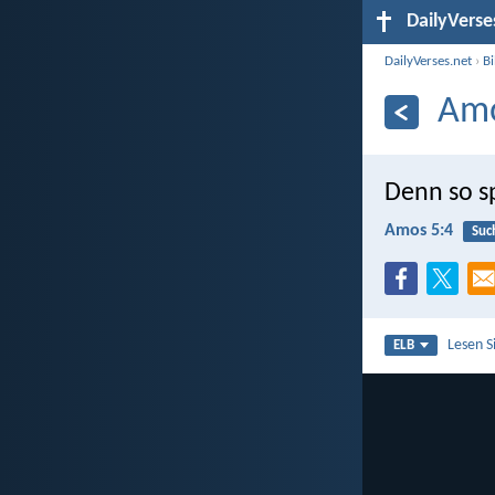
DailyVerse
DailyVerses.net
›
B
Amo
Denn so s
Amos 5:4
Suc
Lesen S
ELB