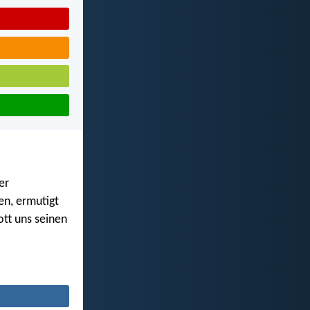
er
en, ermutigt
ott uns seinen