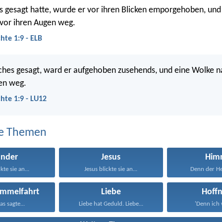
es gesagt hatte, wurde er vor ihren Blicken emporgehoben, un
vor ihren Augen weg.
hte 1:9 - ELB
ches gesagt, ward er aufgehoben zusehends, und eine Wolke n
en weg.
hte 1:9 - LU12
e Themen
nder
Jesus
Him
kte sie an...
Jesus blickte sie an...
Denn der Her
Himmelfahrt
Liebe
Hoff
as sagte...
Liebe hat Geduld. Liebe...
'Denn ich w