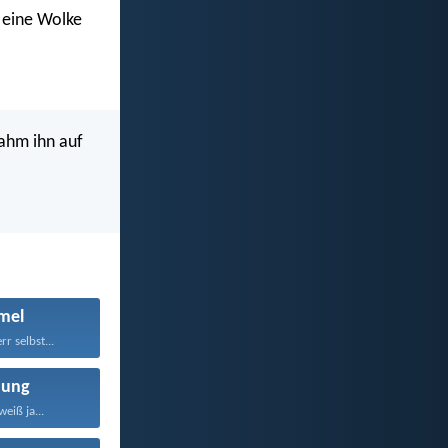
d eine Wolke
ahm ihn auf
mel
r selbst...
nung
eiß ja...