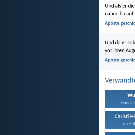
Und als er di
nahm ihn auf 
Apostelgeschic
Und da er sol
vor ihren Aug
Apostelgeschic
Verwandt
Wu
Jesus blic
Christi 
Als er d