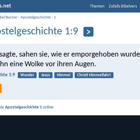
s.net
Themen
Zufalls Bibelvers
ibel Bücher
›
Apostelgeschichte
›
1
stelgeschichte 1:9
s sagte, sahen sie, wie er emporgehoben wurd
ihn eine Wolke vor ihren Augen.
hte 1:9
Wunder
Jesus
Himmel
Christi Himmelfahrt
Sie
Apostelgeschichte 1
online