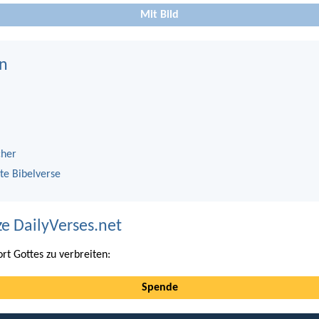
Mit Bild
n
cher
te Bibelverse
ze DailyVerses.net
ort Gottes zu verbreiten:
Spende