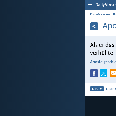
DailyVerse
DailyVerses.net
›
B
Apo
Als er da
verhüllte 
Apostelgeschic
Lesen 
NeÜ