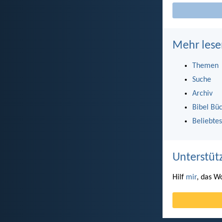
Mehr lese
Themen
Suche
Archiv
Bibel Bü
Beliebtes
Unterstüt
Hilf
mir
, das W