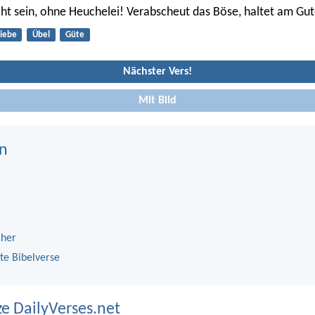
ht sein, ohne Heuchelei! Verabscheut das Böse, haltet am Gut
iebe
Übel
Güte
Nächster Vers!
Mit Bild
n
cher
te Bibelverse
ze DailyVerses.net