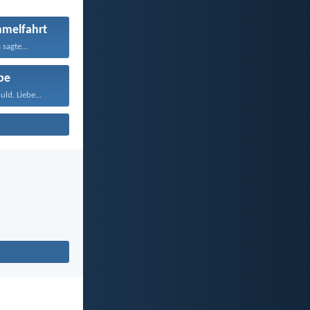
mmelfahrt
 sagte...
be
ld. Liebe...