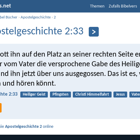
s.net
Themen
Zufalls Bibelvers
ibel Bücher
›
Apostelgeschichte
›
2
stelgeschichte 2:33
tt ihn auf den Platz an seiner rechten Seite e
er vom Vater die versprochene Gabe des Heilig
nd ihn jetzt über uns ausgegossen. Das ist es, 
n und hören könnt.
hte 2:33
Heiliger Geist
Pfingsten
Christi Himmelfahrt
Jesus
Vate
Sie
Apostelgeschichte 2
online