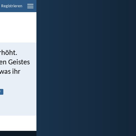
Registrieren
rhöht.
en Geistes
was ihr
r