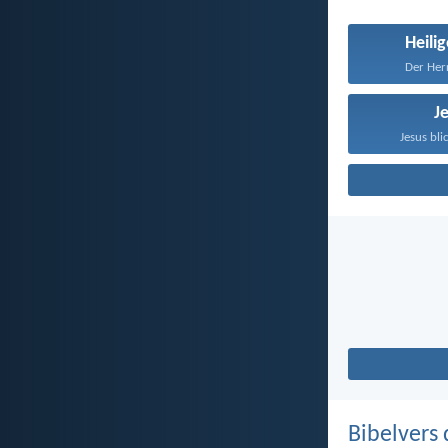
Heilig
Der Herr
J
Jesus blic
Bibelvers 