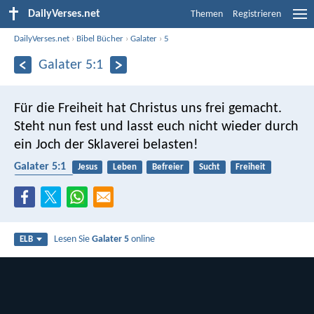
DailyVerses.net
Themen
Registrieren
DailyVerses.net
›
Bibel Bücher
›
Galater
›
5
Galater 5:1
Für die Freiheit hat Christus uns frei gemacht.
Steht nun fest und lasst euch nicht wieder durch
ein Joch der Sklaverei belasten!
Galater 5:1
Jesus
Leben
Befreier
Sucht
Freiheit
Knechtschaft
Lesen Sie
Galater 5
online
ELB