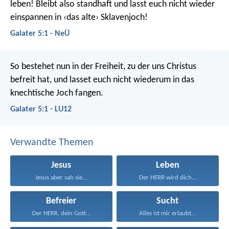
leben! Bleibt also standhaft und lasst euch nicht wieder
einspannen in ‹das alte› Sklavenjoch!
Galater 5:1 - NeÜ
So bestehet nun in der Freiheit, zu der uns Christus
befreit hat, und lasset euch nicht wiederum in das
knechtische Joch fangen.
Galater 5:1 - LU12
Verwandte Themen
Jesus
Leben
Jesus aber sah sie...
Der HERR wird dich...
Befreier
Sucht
Der HERR, dein Gott...
Alles ist mir erlaubt...