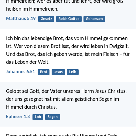
Himmelreich; wer es aber tut und lehrt, der wird groß
heißen im Himmelreich.
Matthäus 5:19
Gesetz
Reich Gottes
Gehorsam
Ich bin das lebendige Brot, das vom Himmel gekommen
ist. Wer von diesem Brot isst, der wird leben in Ewigkeit.
Und das Brot, das ich geben werde, ist mein Fleisch – für
das Leben der Welt.
Johannes 6:51
Brot
Jesus
Leib
Gelobt sei Gott, der Vater unseres Herrn Jesus Christus,
der uns gesegnet hat mit allem geistlichen Segen im
Himmel durch Christus.
Epheser 1:3
Lob
Segen