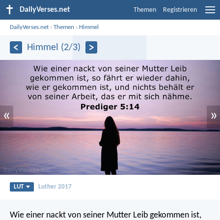
DailyVerses.net
Themen
Registrieren
DailyVerses.net
›
Themen
›
Himmel
Himmel (2/3)
«
»
LUT
Luther 2017
Wie einer nackt von seiner Mutter Leib gekommen ist,