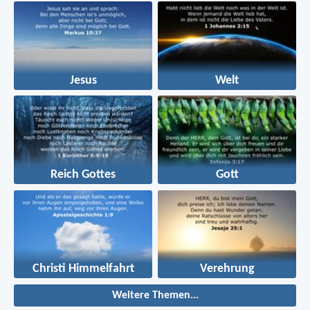
das Erste ist vergangen.
Jesus
Welt
Reich Gottes
Gott
Christi Himmelfahrt
Verehrung
Weitere Themen...