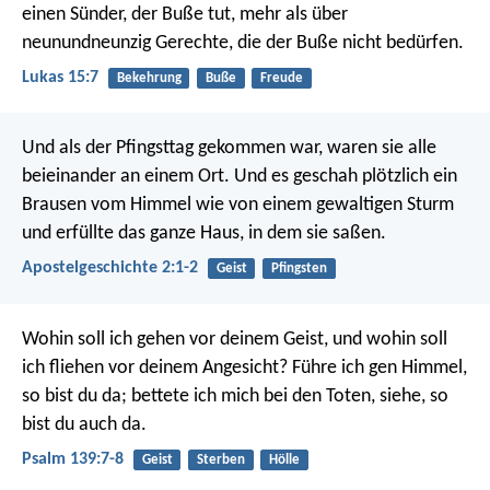
einen Sünder, der Buße tut, mehr als über
neunundneunzig Gerechte, die der Buße nicht bedürfen.
Lukas 15:7
Bekehrung
Buße
Freude
Und als der Pfingsttag gekommen war, waren sie alle
beieinander an einem Ort. Und es geschah plötzlich ein
Brausen vom Himmel wie von einem gewaltigen Sturm
und erfüllte das ganze Haus, in dem sie saßen.
Apostelgeschichte 2:1-2
Geist
Pfingsten
Wohin soll ich gehen vor deinem Geist,
und wohin soll
ich fliehen vor deinem Angesicht?
Führe ich gen Himmel,
so bist du da;
bettete ich mich bei den Toten,
siehe, so
bist du auch da.
Psalm 139:7-8
Geist
Sterben
Hölle