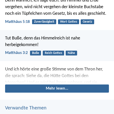
Denn wahrlich, ich sage euch: Bis Himmel und Erde
vergehen, wird nicht vergehen der kleinste Buchstabe
noch ein Tüpfelchen vom Gesetz, bis es alles geschieht.
Matthäus 5:18
Zuverlässigkeit
Wort Gottes
Gesetz
Tut Buße, denn das Himmelreich ist nahe
herbeigekommen!
Matthäus 3:2
Buße
Reich Gottes
Nähe
Und ich hörte eine große Stimme von dem Thron her,
die sprach: Siehe da, die Hütte Gottes bei den
Menschen! Und er wird bei ihnen wohnen, und sie
Mehr lesen...
werden seine Völker sein, und er selbst, Gott mit ihnen,
wird ihr Gott sein; und Gott wird abwischen alle Tränen
von ihren Augen, und der Tod wird nicht mehr sein, noch
Verwandte Themen
Leid noch Geschrei noch Schmerz wird mehr sein; denn