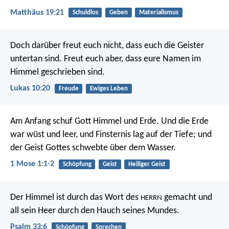
Matthäus 19:21
Schuldlos
Geben
Materialismus
Doch darüber freut euch nicht, dass euch die Geister
untertan sind. Freut euch aber, dass eure Namen im
Himmel geschrieben sind.
Lukas 10:20
Freude
Ewiges Leben
Am Anfang schuf Gott Himmel und Erde. Und die Erde
war wüst und leer, und Finsternis lag auf der Tiefe; und
der Geist Gottes schwebte über dem Wasser.
1 Mose 1:1-2
Schöpfung
Geist
Heiliger Geist
Der Himmel ist durch das Wort des
gemacht
und
HERRN
all sein Heer durch den Hauch seines Mundes.
Psalm 33:6
Schöpfung
Sprechen