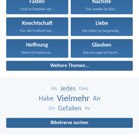
Fasten
Nächste
Und so fasteten wir...
Das zweite ist dies...
Knechtschaft
Liebe
Für die Freiheit hat...
Die Liebe ist langmütig...
Hoffnung
Glauben
Denn ich kenne ja...
Darum sage ich euch...
Weitere Themen...
Jedes
Als
Dass
Vielmehr
Habe
An
Gefallen
Ein
Ihr
Bibelverse suchen