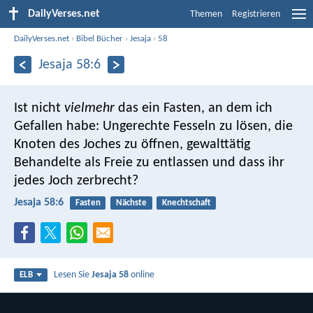
DailyVerses.net
Themen
Registrieren
DailyVerses.net
›
Bibel Bücher
›
Jesaja
›
58
Jesaja 58:6
Ist nicht
vielmehr
das ein Fasten, an dem ich
Gefallen habe:
Ungerechte Fesseln zu lösen,
die
Knoten des Joches zu öffnen,
gewalttätig
Behandelte als Freie zu entlassen
und dass ihr
jedes Joch zerbrecht?
Jesaja 58:6
Fasten
Nächste
Knechtschaft
Lesen Sie
Jesaja 58
online
ELB