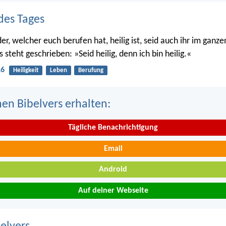
des Tages
er, welcher euch berufen hat, heilig ist, seid auch ihr im ganz
s steht geschrieben: »Seid heilig, denn ich bin heilig.«
16
Heiligkeit
Leben
Berufung
nen Bibelvers erhalten:
Tägliche Benachrichtigung
Email
Android
Auf deiner Webseite