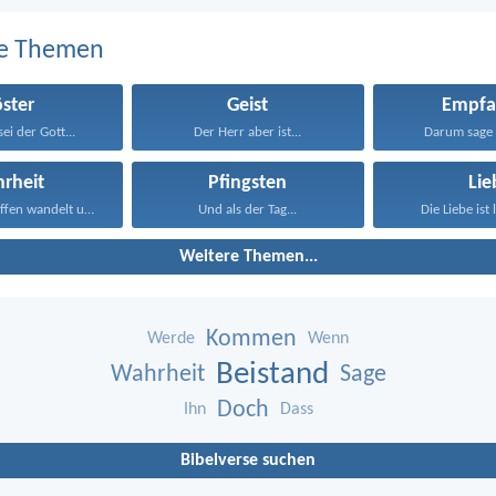
e Themen
öster
Geist
Empfa
ei der Gott...
Der Herr aber ist...
Darum sage 
rheit
Pfingsten
Lie
Der rechtschaffen wandelt und...
Und als der Tag...
Die Liebe ist 
Weitere Themen...
Kommen
Werde
Wenn
Beistand
Wahrheit
Sage
Doch
Ihn
Dass
Bibelverse suchen