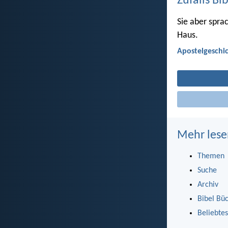
Zufalls Bi
Sie aber spra
Haus.
Apostelgeschic
Mehr lese
Themen
Suche
Archiv
Bibel Bü
Beliebtes