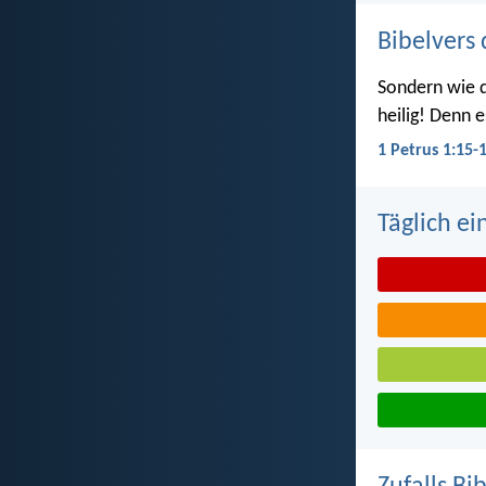
Bibelvers 
Sondern wie d
heilig! Denn e
1 Petrus 1:15-
Täglich ei