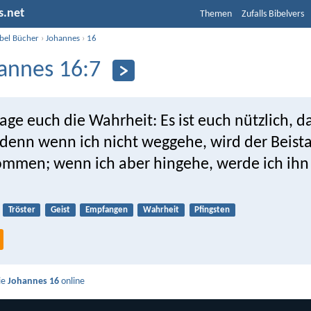
s.net
Themen
Zufalls Bibelvers
ibel Bücher
›
Johannes
›
16
annes 16:7
age euch die Wahrheit: Es ist euch nützlich, da
denn wenn ich nicht weggehe, wird der Beist
ommen; wenn ich aber hingehe, werde ich ihn
Tröster
Geist
Empfangen
Wahrheit
Pfingsten
ie
Johannes 16
online