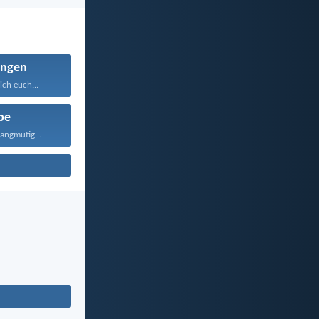
ngen
ich euch...
be
langmütig...