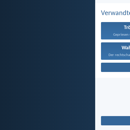
Verwandt
Tr
Gepriesen s
Wah