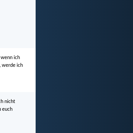
n wenn ich
, werde ich
ch nicht
u euch