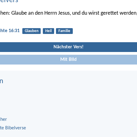
belvers
chen: Glaube an den Herrn Jesus, und du wirst gerettet werden
hte 16:31
Glauben
Heil
Familie
Nächster Vers!
Mit Bild
n
cher
te Bibelverse