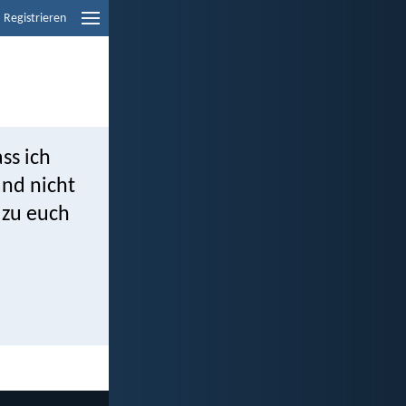
Registrieren
ss ich
and nicht
 zu euch