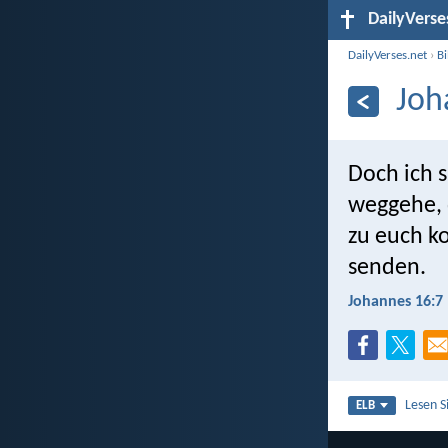
DailyVerse
DailyVerses.net
›
B
Joh
Doch ich s
weggehe, 
zu euch k
senden.
Johannes 16:7
Lesen S
ELB