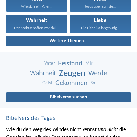
Wie sich ein Vater...
Jesus aber sah sie...
Wahrheit
Liebe
Der rechtschaffen wandelt und...
Die Liebe ist langmütig...
Weitere Themen...
Beistand
Vater
Mir
Zeugen
Wahrheit
Werde
Gekommen
Geist
So
Bibelverse suchen
Bibelvers des Tages
Wie du den Weg des Windes nicht kennst
und nicht
die