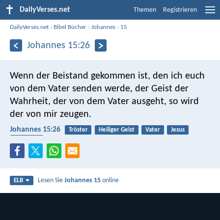
DailyVerses.net
Themen
Registrieren
DailyVerses.net
›
Bibel Bücher
›
Johannes
›
15
Johannes 15:26
Wenn der Beistand gekommen ist, den ich euch
von dem Vater senden werde, der Geist der
Wahrheit, der von dem Vater ausgeht, so wird
der von mir zeugen.
Johannes 15:26
Tröster
Heiliger Geist
Vater
Jesus
Wahrheit
Lesen Sie
Johannes 15
online
ELB