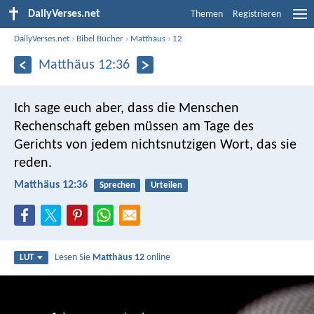
DailyVerses.net
Themen
Registrieren
DailyVerses.net
›
Bibel Bücher
›
Matthäus
›
12
Matthäus 12:36
Ich sage euch aber, dass die Menschen
Rechenschaft geben müssen am Tage des
Gerichts von jedem nichtsnutzigen Wort, das sie
reden.
Matthäus 12:36
Sprechen
Urteilen
Lesen Sie
Matthäus 12
online
LUT