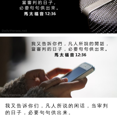
我 又 告 诉 你 们 ， 凡 人 所 说 的 闲 话 ， 当 审 判
的 日 子 ， 必 要 句 句 供 出 来 。