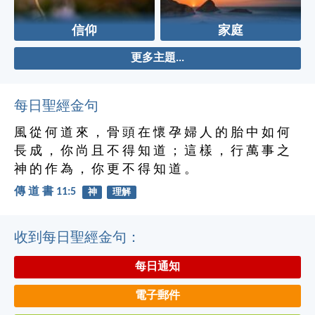
信仰
家庭
更多主題...
每日聖經金句
風 從 何 道 來 ， 骨 頭 在 懷 孕 婦 人 的 胎 中 如 何
長 成 ， 你 尚 且 不 得 知 道 ； 這 樣 ， 行 萬 事 之
神 的 作 為 ， 你 更 不 得 知 道 。
傳 道 書 11:5
神
理解
收到每日聖經金句：
每日通知
電子郵件