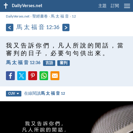
DailyVerses.net
主題
訂閱
DailyVerses.net
›
聖經書卷
›
馬 太 福 音
›
12
馬 太 福 音 12:36
我 又 告 訴 你 們 ， 凡 人 所 說 的 閒 話 ， 當
審 判 的 日 子 ， 必 要 句 句 供 出 來 。
馬 太 福 音 12:36
言語
審判
在線閱讀
馬 太 福 音 12
CUV