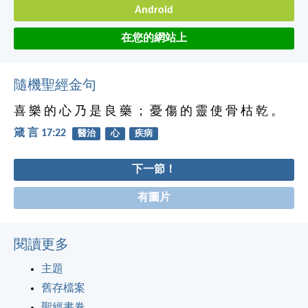
Android
在您的網站上
隨機聖經金句
喜 樂 的 心 乃 是 良 藥 ； 憂 傷 的 靈 使 骨 枯 乾 。
箴 言 17:22
醫治
心
疾病
下一節！
有圖片
閱讀更多
主題
舊存檔案