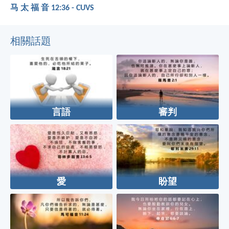
马 太 福 音 12:36 - CUVS
相關話題
言語
審判
愛
盼望