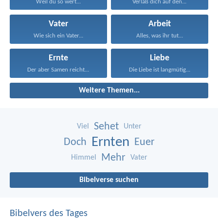
Weil du so wert...
Verlaß dich auf den...
Vater
Arbeit
Wie sich ein Vater...
Alles, was ihr tut...
Ernte
Liebe
Der aber Samen reicht...
Die Liebe ist langmütig...
Weitere Themen...
Sehet
Viel
Unter
Ernten
Doch
Euer
Mehr
Himmel
Vater
Bibelverse suchen
Bibelvers des Tages