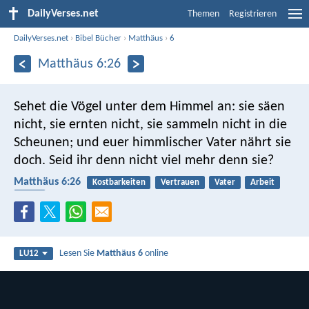
DailyVerses.net
Themen
Registrieren
DailyVerses.net
›
Bibel Bücher
›
Matthäus
›
6
Matthäus 6:26
Sehet die Vögel unter dem Himmel an: sie säen
nicht, sie ernten nicht, sie sammeln nicht in die
Scheunen; und euer himmlischer Vater nährt sie
doch. Seid ihr denn nicht viel mehr denn sie?
Matthäus 6:26
Kostbarkeiten
Vertrauen
Vater
Arbeit
Ernte
Lesen Sie
Matthäus 6
online
LU12