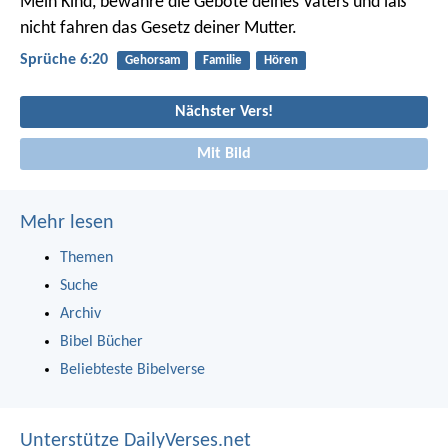
Mein Kind, bewahre die Gebote deines Vaters
und laß
nicht fahren das Gesetz deiner Mutter.
Sprüche 6:20
Gehorsam
Familie
Hören
Nächster Vers!
Mit Bild
Mehr lesen
Themen
Suche
Archiv
Bibel Bücher
Beliebteste Bibelverse
Unterstütze DailyVerses.net