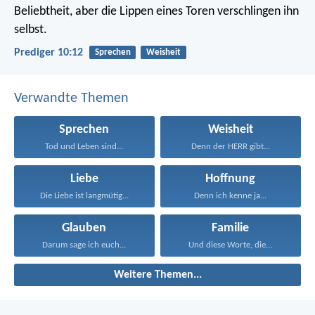
Beliebtheit,
aber die Lippen eines Toren verschlingen ihn
selbst.
Prediger 10:12
Sprechen
Weisheit
Verwandte Themen
Sprechen
Weisheit
Tod und Leben sind...
Denn der HERR gibt...
Liebe
Hoffnung
Die Liebe ist langmütig...
Denn ich kenne ja...
Glauben
Familie
Darum sage ich euch...
Und diese Worte, die...
Weitere Themen...