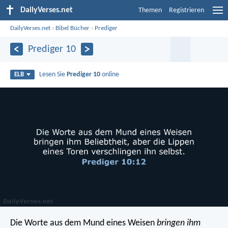
DailyVerses.net
Themen
Registrieren
DailyVerses.net
›
Bibel Bücher
›
Prediger
Prediger 10
Lesen Sie
Prediger 10
online
ELB
Die Worte aus dem Mund eines Weisen
bringen ihm