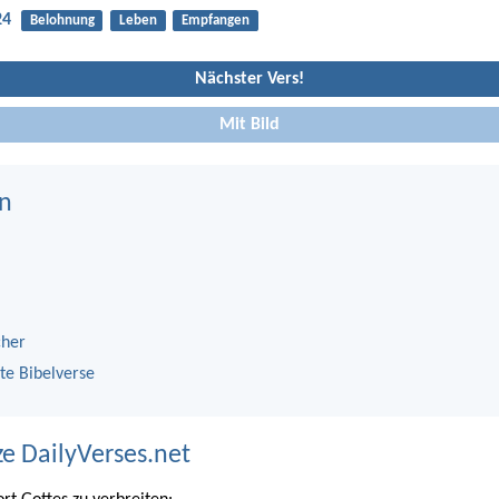
24
Belohnung
Leben
Empfangen
Nächster Vers!
Mit Bild
n
cher
te Bibelverse
ze DailyVerses.net