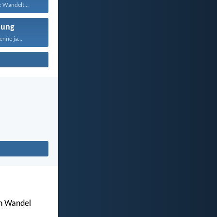
: Wandelt...
nung
nne ja...
en Wandel