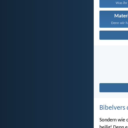
Was ihr 
Mater
Denn wir ha
Bibelvers 
Sondern wie d
heilig! Denn e