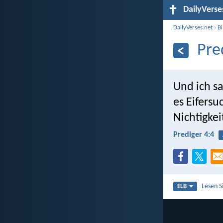
DailyVerse
DailyVerses.net
›
B
Pre
Und ich s
es Eifersu
Nichtigke
Prediger 4:4
Lesen S
ELB