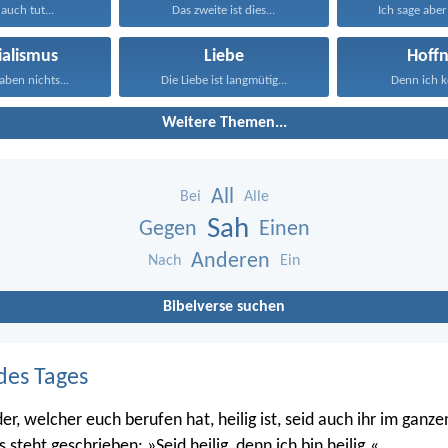
auch tut...
Das zweite ist dies...
Ich sage aber
ialismus
Liebe
Hoff
ben nichts...
Die Liebe ist langmütig...
Denn ich ke
Weitere Themen...
All
Bei
Alle
Sah
Gegen
Einen
Anderen
Nach
Ein
Bibelverse suchen
des Tages
er, welcher euch berufen hat, heilig ist, seid auch ihr im ganz
s steht geschrieben: »Seid heilig, denn ich bin heilig.«