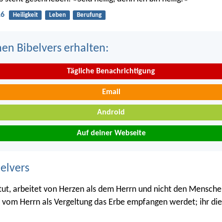
16
Heiligkeit
Leben
Berufung
nen Bibelvers erhalten:
Tägliche Benachrichtigung
Email
Android
Auf deiner Webseite
belvers
tut, arbeitet von Herzen als dem Herrn und nicht den Menschen
hr vom Herrn als Vergeltung das Erbe empfangen werdet; ihr di