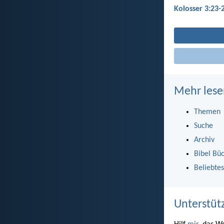
Kolosser 3:23-
Mehr lese
Themen
Suche
Archiv
Bibel Bü
Beliebtes
Unterstüt