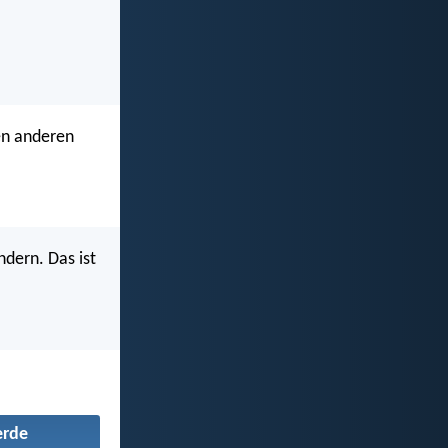
den anderen
ndern. Das ist
erde