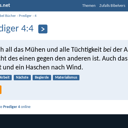
s.net
Themen
Zufalls Bibelvers
ibel Bücher
›
Prediger
›
4
diger 4:4
ah all das Mühen und alle Tüchtigkeit
bei
der A
cht des einen gegen den anderen ist. Auch das 
it und ein Haschen nach Wind.
Arbeit
Nächste
Begierde
Materialismus
ie
Prediger 4
online