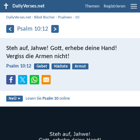
DailyVerses.net
Themen
Registrieren
DailyVerses.net
›
Bibel Bücher
›
Psalmen
›
10
Psalm 10:12
Steh auf, Jahwe!
Gott, erhebe deine Hand!
Vergiss die Armen nicht!
Psalm 10:12
Gebet
Nächste
Armut
Lesen Sie
Psalm 10
online
NeÜ