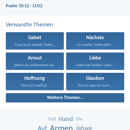
Psalm 10:12 - LU12
Verwandte Themen
Gebet
Nächste
Freut euch allezeit! Betet...
An zweiter Stelle steht...
Armut
Liebe
„Wenn du vollkommen sein...
Liebe hat Geduld. Liebe...
Hoffnung
Glauben
'Denn ich weiß ja...
Darum sage ich euch...
Weitere Themen...
Hand
Gott
Die
Armen
Auf
Jahwe