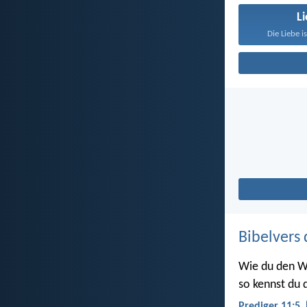
L
Die Liebe i
Bibelvers 
Wie du den W
so kennst du d
Prediger 11:5