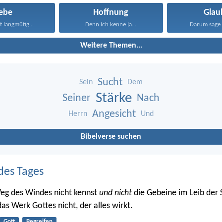
iebe
Hoffnung
Glau
st langmütig...
Denn ich kenne ja...
Darum sage 
Weitere Themen...
Sucht
Sein
Dem
Stärke
Seiner
Nach
Angesicht
Herrn
Und
Bibelverse suchen
des Tages
eg des Windes nicht kennst
und nicht
die Gebeine im Leib der
as Werk Gottes nicht, der alles wirkt.
Gott
Begreifen