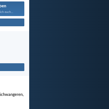
ben
ich euch...
 Schwangeren,