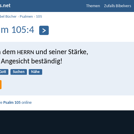
s.net
Themen
Zufalls Bibelvers
ibel Bücher
›
Psalmen
›
105
lm 105:4
ch dem
und seiner Stärke,
HERRN
 Angesicht beständig!
Gott
Suchen
Nähe
ie
Psalm 105
online