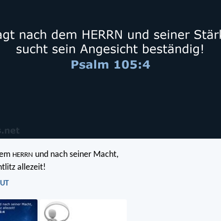
dem
und nach seiner Macht,
HERRN
litz allezeit!
LUT