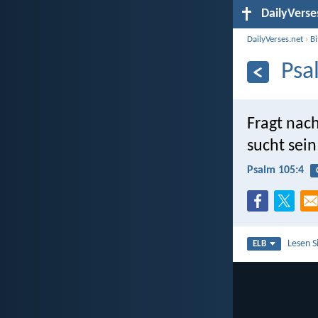
DailyVerse
DailyVerses.net
›
B
Psa
Fragt na
sucht sein
Psalm 105:4
Lesen S
ELB