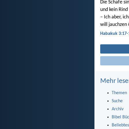
Die Schafe si
und kein Rind 
– Ich aber, ic
will jauchzen
Habakuk 3:17-
Mehr lese
Themen
Suche
Archiv
Bibel Bü
Beliebtes