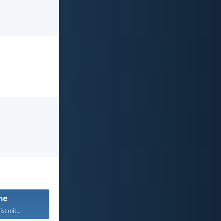
he
st mit...