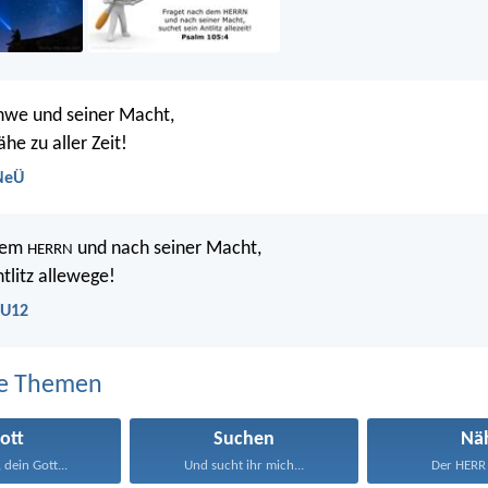
hwe und seiner Macht,
he zu aller Zeit!
 NeÜ
dem
und nach seiner Macht,
HERRN
tlitz allewege!
LU12
e Themen
ott
Suchen
Nä
 dein Gott...
Und sucht ihr mich...
Der HERR i