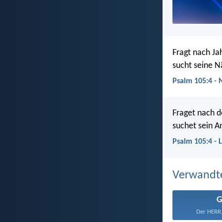
Fragt nach Ja
sucht seine Nä
Psalm 105:4 -
Fraget nach 
suchet sein An
Psalm 105:4 - 
Verwandt
G
Der HERR,