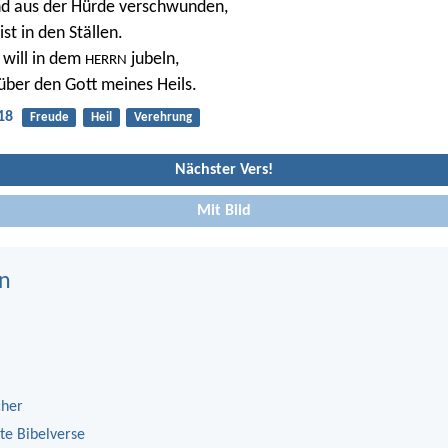
nd aus der Hürde verschwunden,
ist in den Ställen.
h will in dem
jubeln,
HERRN
 über den Gott meines Heils.
18
Freude
Heil
Verehrung
Nächster Vers!
Mit Bild
n
cher
te Bibelverse