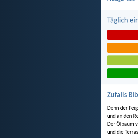
Täglich ei
Zufalls Bi
Denn der Feig
und an den Re
Der Ölbaum v
und die Terra