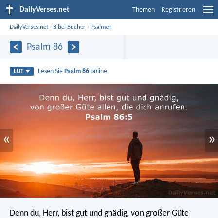
DailyVerses.net
Themen
Registrieren
DailyVerses.net
›
Bibel Bücher
›
Psalmen
Psalm 86
Lesen Sie
Psalm 86
online
LUT
«
»
Denn du, Herr, bist gut und gnädig,
von großer Güte