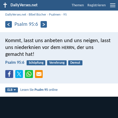
DailyVerses.net
Themen
Registrieren
DailyVerses.net
›
Bibel Bücher
›
Psalmen
›
95
Psalm 95:6
Kommt, lasst uns anbeten und uns neigen,
lasst
uns niederknien vor dem
, der uns
HERRN
gemacht hat!
Psalm 95:6
Schöpfung
Verehrung
Demut
Lesen Sie
Psalm 95
online
ELB