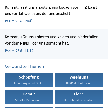
Kommt, lasst uns anbeten, uns beugen vor ihm!
Lasst
uns vor Jahwe knien, der uns erschuf!
Psalm 95:6 - NeÜ
Kommt, laßt uns anbeten und knieen
und niederfallen
vor dem
, der uns gemacht hat.
HERRN
Psalm 95:6 - LU12
Verwandte Themen
Schöpfung
Verehrung
Im Anfang schuf Gott...
HERR, du bist mein...
Demut
Liebe
Mit aller Demut und...
Die Liebe ist langmütig...