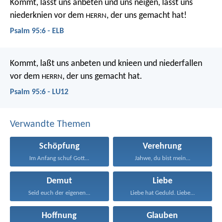
Kommt, lasst uns anbeten und uns neigen,
lasst uns
niederknien vor dem
, der uns gemacht hat!
HERRN
Psalm 95:6 - ELB
Kommt, laßt uns anbeten und knieen
und niederfallen
vor dem
, der uns gemacht hat.
HERRN
Psalm 95:6 - LU12
Verwandte Themen
Schöpfung
Verehrung
Im Anfang schuf Gott...
Jahwe, du bist mein...
Demut
Liebe
Seid euch der eigenen...
Liebe hat Geduld. Liebe...
Hoffnung
Glauben