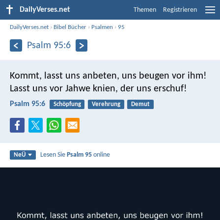
DailyVerses.net
Themen
Registrieren
DailyVerses.net
›
Bibel Bücher
›
Psalmen
›
95
Psalm 95:6
Kommt, lasst uns anbeten, uns beugen vor ihm!
Lasst uns vor Jahwe knien, der uns erschuf!
Psalm 95:6
Schöpfung
Verehrung
Demut
Lesen Sie
Psalm 95
online
NeÜ