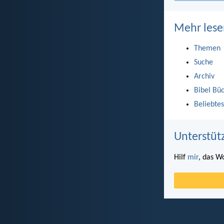
Mehr lese
Themen
Suche
Archiv
Bibel Bü
Beliebtes
Unterstüt
Hilf
mir
, das W