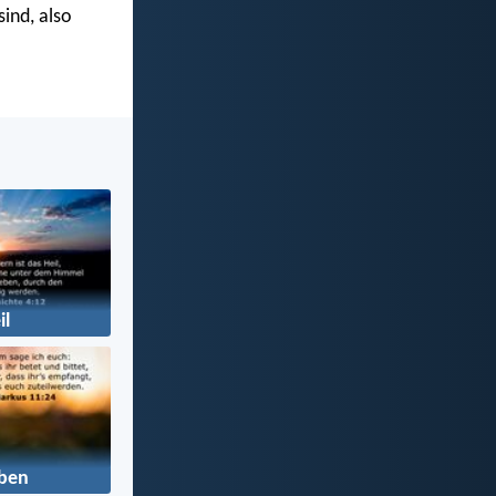
ind, also
il
ben