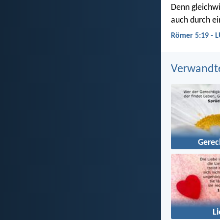
Denn gleichw
auch durch e
Römer 5:19 - 
Verwandt
Gerec
L