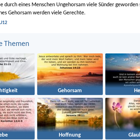
ie durch eines Menschen Ungehorsam viele Sünder geworden s
ines Gehorsam werden viele Gerechte.
LU12
e Themen
htigkeit
Gehorsam
He
iebe
Hoffnung
Glau