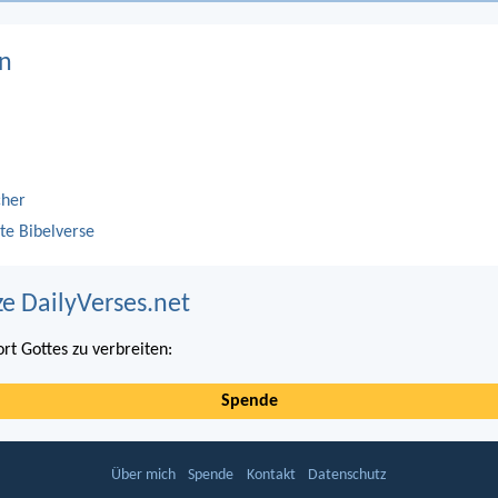
n
cher
te Bibelverse
ze DailyVerses.net
ort Gottes zu verbreiten:
Spende
Über mich
Spende
Kontakt
Datenschutz