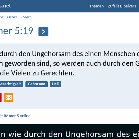
s.net
Themen
Zufalls Bibelvers
ibel Bücher
›
Römer
›
5
er 5:19
durch den Ungehorsam des einen Menschen d
n geworden sind, so werden auch durch den
die Vielen zu Gerechten.
erechtigkeit
Gehorsam
Heil
Sie
Römer 5
online