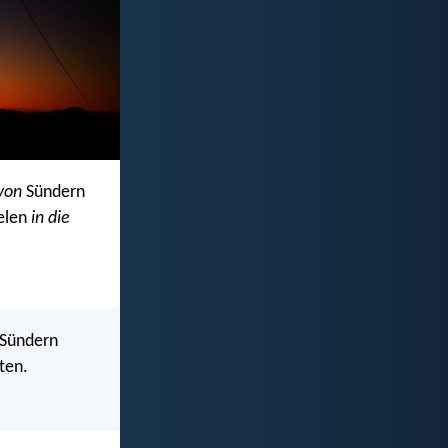
 von
Sündern
ielen
in die
 Sündern
ten.