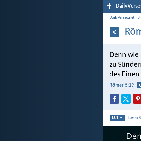
DailyVerse
DailyVerses.net
›
B
Röm
Denn wie 
zu Sünder
des Einen 
Römer 5:19
G
Lesen 
LUT