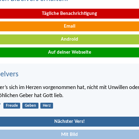
Tägliche Benachrichtigung
Email
Android
Auf deiner Webseite
belvers
e er’s sich im Herzen vorgenommen hat, nicht mit Unwillen ode
öhlichen Geber hat Gott lieb.
7
Freude
Geben
Herz
Nächster Vers!
Mit Bild