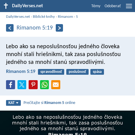
DailyVerses.net
Témy
Odoberať
DailyVerses.net
›
Biblické knihy
›
Rimanom
›
5
Rimanom 5:19
Lebo ako sa neposlušnosťou jedného človeka
mnohí stali hriešnikmi, tak zasa poslušnosťou
jedného sa mnohí stanú spravodlivými.
Rimanom 5:19
spravodlivosť
poslušnosť
spása
Prečítajte si
Rimanom 5
online
KAT