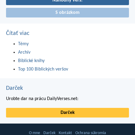
Náhodný verš!
S obrázkom
Čítať viac
Témy
Archív
Biblické knihy
Top 100 Biblických veršov
Darček
Urobte dar na prácu DailyVerses.net:
Darček
O mne
Darček
Kontakt
Ochrana súkromia