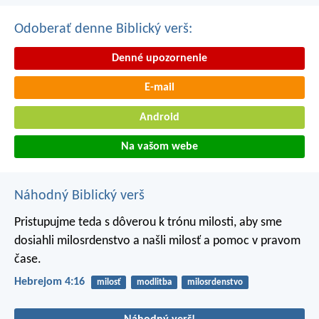
Odoberať denne Biblický verš:
Denné upozornenie
E-mail
Android
Na vašom webe
Náhodný Biblický verš
Pristupujme teda s dôverou k trónu milosti, aby sme
dosiahli milosrdenstvo a našli milosť a pomoc v pravom
čase.
Hebrejom 4:16
milosť
modlitba
milosrdenstvo