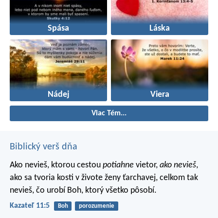
Spása
Láska
Nádej
Viera
Viac Tém...
Biblický verš dňa
Ako nevieš, ktorou cestou
potiahne
vietor,
ako nevieš
,
ako sa tvoria kosti v živote ženy ťarchavej, celkom tak
nevieš, čo urobí Boh, ktorý všetko pôsobí.
Kazateľ 11:5
Boh
porozumenie