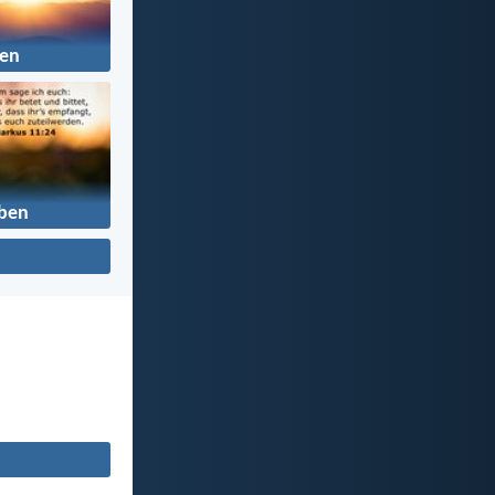
en
ben