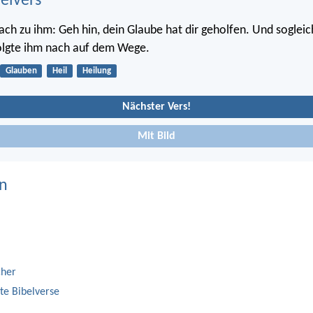
belvers
ach zu ihm: Geh hin, dein Glaube hat dir geholfen. Und soglei
olgte ihm nach auf dem Wege.
Glauben
Heil
Heilung
Nächster Vers!
Mit Bild
n
cher
te Bibelverse