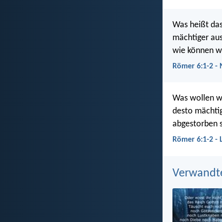
Was heißt das
mächtiger aus
wie können wi
Römer 6:1-2 -
Was wollen wi
desto mächtig
abgestorben 
Römer 6:1-2 - 
Verwandt