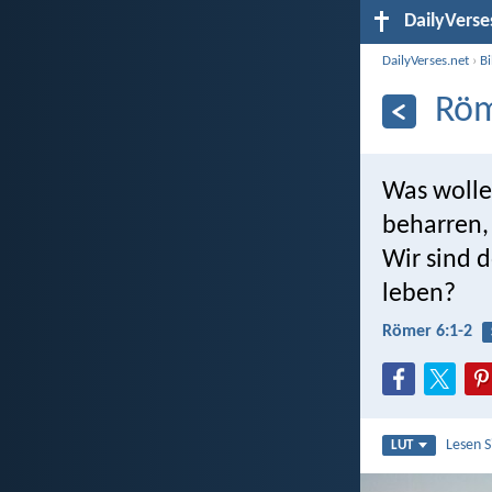
DailyVerse
DailyVerses.net
›
B
Röm
Was wolle
beharren,
Wir sind 
leben?
Römer 6:1-2
Lesen 
LUT