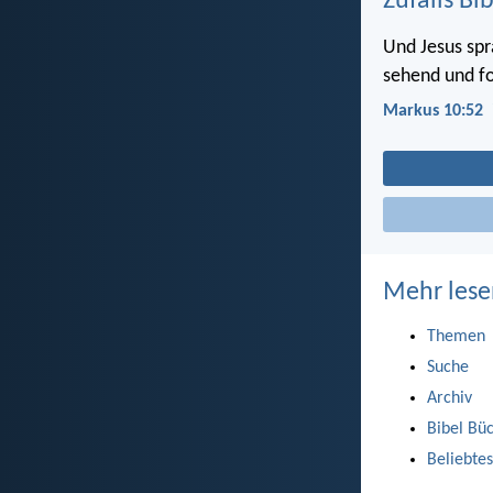
Zufalls Bi
Und Jesus spr
sehend und f
Markus 10:52
Mehr lese
Themen
Suche
Archiv
Bibel Bü
Beliebtes