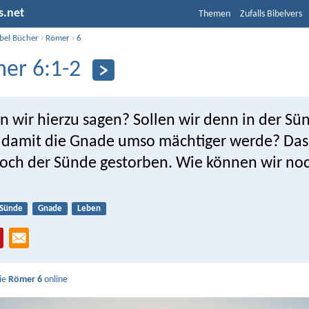
s.net
Themen
Zufalls Bibelvers
ibel Bücher
›
Römer
›
6
er 6:1-2
n wir hierzu sagen? Sollen wir denn in der Sü
 damit die Gnade umso mächtiger werde? Das 
doch der Sünde gestorben. Wie können wir noch
Sünde
Gnade
Leben
Sie
Römer 6
online