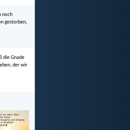
h noch
on gestorben,
aß die Gnade
eben, der wir