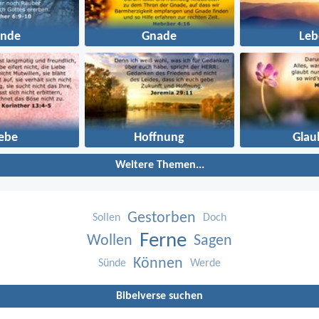
ünde
Gnade
Leb
iebe
Hoffnung
Glau
Weitere Themen...
Gestorben
Sollen
Doch
Ferne
Wollen
Sagen
Können
Sünde
Werde
Bibelverse suchen