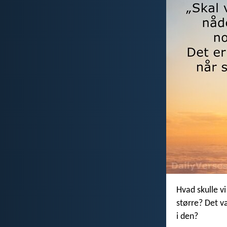
Hvad skulle vi
større? Det væ
i den?