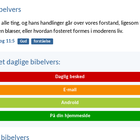
belvers
alle ting, og hans handlinger går over vores forstand, ligesom v
n blæser, eller hvordan fosteret formes i moderens liv.
og 11:5
Gud
forståelse
t daglige bibelvers:
Daglig besked
E-mail
Android
På din hjemmeside
 bibelvers