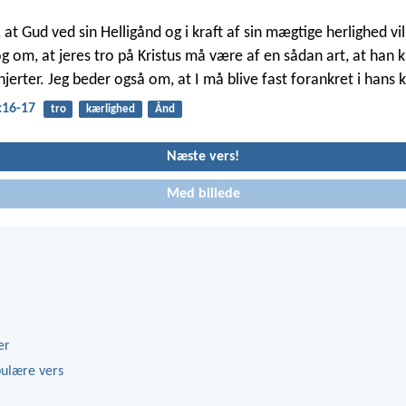
at Gud ved sin Helligånd og i kraft af sin mægtige herlighed vil 
og om, at jeres tro på Kristus må være af en sådan art, at han 
hjerter. Jeg beder også om, at I må blive fast forankret i hans 
:16-17
tro
kærlighed
Ånd
Næste vers!
Med billede
er
ulære vers