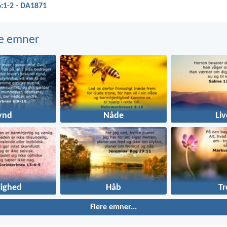
:1-2 - DA1871
e emner
ynd
Nåde
Liv
lighed
Håb
Tr
Flere emner...