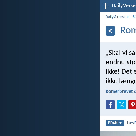
DailyVerse
DailyVerses.net
›
B
Rom
„Skal vi s
endnu stør
ikke! Det 
ikke læng
Romerbrevet 6
Læs
BDAN