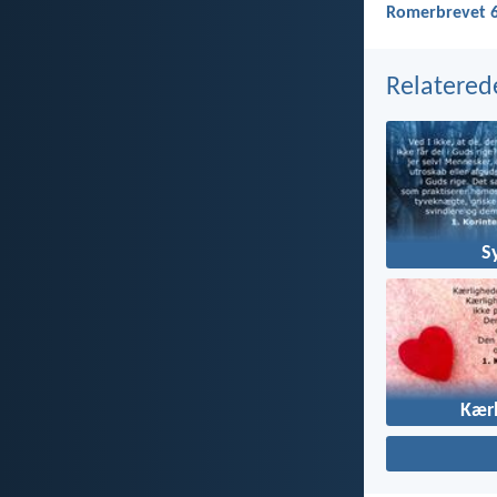
Romerbrevet 6
Relatered
S
Kær