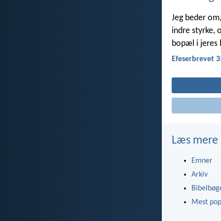
Jeg beder om, 
indre styrke, 
bopæl i jeres 
Efeserbrevet 3
Læs mere
Emner
Arkiv
Bibelbøg
Mest pop