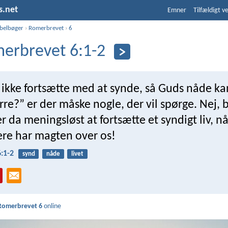
s.net
Emner
Tilfældigt v
ibelbøger
›
Romerbrevet
›
6
erbrevet 6:1-2
å ikke fortsætte med at synde, så Guds nåde ka
re?” er der måske nogle, der vil spørge. Nej,
er da meningsløst at fortsætte et syndigt liv, n
ere har magten over os!
:1-2
synd
nåde
livet
Romerbrevet 6
online