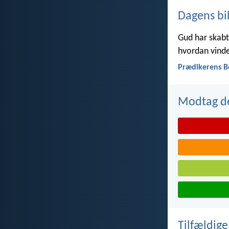
Dagens bi
Gud har skabt 
hvordan vinde
Prædikerens B
Modtag de
Tilfældige