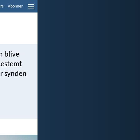
ers
Abonner
n blive
 bestemt
år synden