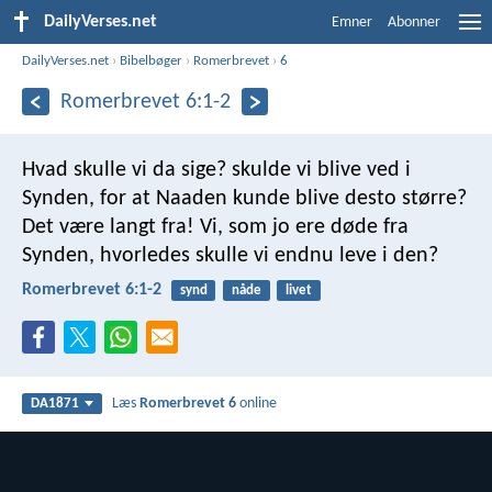
DailyVerses.net
Emner
Abonner
DailyVerses.net
›
Bibelbøger
›
Romerbrevet
›
6
Romerbrevet 6:1-2
Hvad skulle vi da sige? skulde vi blive ved i
Synden, for at Naaden kunde blive desto større?
Det være langt fra! Vi, som jo ere døde fra
Synden, hvorledes skulle vi endnu leve i den?
Romerbrevet 6:1-2
synd
nåde
livet
Læs
Romerbrevet 6
online
DA1871