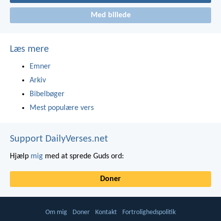
Med billede
Læs mere
Emner
Arkiv
Bibelbøger
Mest populære vers
Support DailyVerses.net
Hjælp
mig
med at sprede Guds ord:
Doner
Om mig
Doner
Kontakt
Fortrolighedspolitik