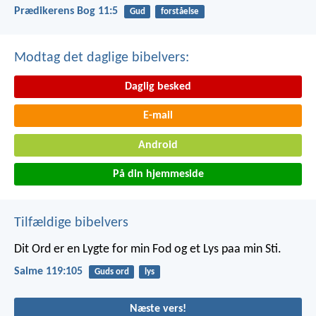
Prædikerens Bog 11:5
Gud
forståelse
Modtag det daglige bibelvers:
Daglig besked
E-mail
Android
På din hjemmeside
Tilfældige bibelvers
Dit Ord er en Lygte for min Fod
og et Lys paa min Sti.
Salme 119:105
Guds ord
lys
Næste vers!