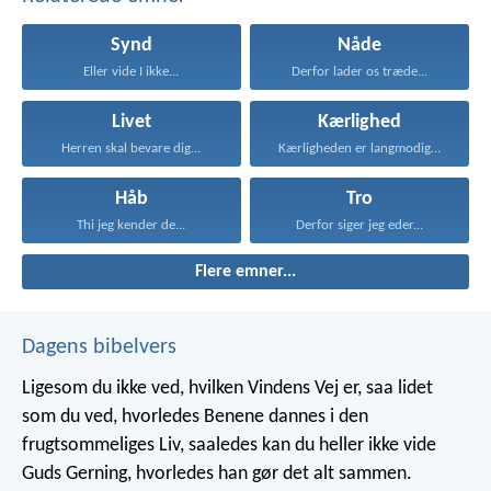
Synd
Nåde
Eller vide I ikke...
Derfor lader os træde...
Livet
Kærlighed
Herren skal bevare dig...
Kærligheden er langmodig, er...
Håb
Tro
Thi jeg kender de...
Derfor siger jeg eder...
Flere emner...
Dagens bibelvers
Ligesom du ikke ved, hvilken Vindens Vej er, saa lidet
som du ved, hvorledes Benene dannes i den
frugtsommeliges Liv, saaledes kan du heller ikke vide
Guds Gerning, hvorledes han gør det alt sammen.