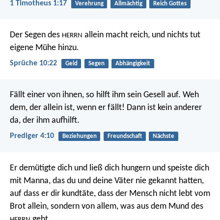
1 Timotheus 1:17
Verehrung
Allmächtig
Reich Gottes
Der Segen des
allein macht reich,
und nichts tut
HERRN
eigene Mühe hinzu.
Sprüche 10:22
Geld
Segen
Abhängigkeit
Fällt einer von ihnen, so hilft ihm sein Gesell auf. Weh
dem, der allein ist, wenn er fällt! Dann ist kein anderer
da, der ihm aufhilft.
Prediger 4:10
Beziehungen
Freundschaft
Nächste
Er demütigte dich und ließ dich hungern und speiste dich
mit Manna, das du und deine Väter nie gekannt hatten,
auf dass er dir kundtäte, dass der Mensch nicht lebt vom
Brot allein, sondern von allem, was aus dem Mund des
geht.
HERRN