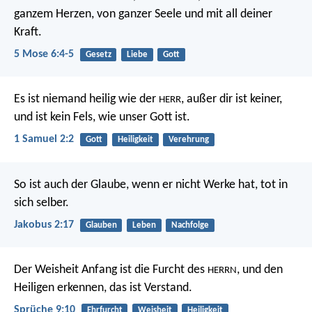
ganzem Herzen, von ganzer Seele und mit all deiner
Kraft.
5 Mose 6:4-5
Gesetz
Liebe
Gott
Es ist niemand heilig wie der
,
außer dir ist keiner,
HERR
und ist kein Fels, wie unser Gott ist.
1 Samuel 2:2
Gott
Heiligkeit
Verehrung
So ist auch der Glaube, wenn er nicht Werke hat, tot in
sich selber.
Jakobus 2:17
Glauben
Leben
Nachfolge
Der Weisheit Anfang ist die Furcht des
,
und den
HERRN
Heiligen erkennen, das ist Verstand.
Sprüche 9:10
Ehrfurcht
Weisheit
Heiligkeit