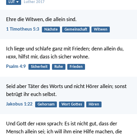
LUT
Luther 2017
Ehre die Witwen, die allein sind.
1 Timotheus 5:3
Nächste
Gemeinschaft
Witwen
Ich liege und schlafe ganz mit Frieden;
denn allein du,
,
hilfst mir, dass ich sicher wohne.
HERR
Psalm 4:9
Sicherheit
Ruhe
Frieden
Seid aber Täter des Worts und nicht Hörer allein; sonst
betrügt ihr euch selbst.
Jakobus 1:22
Gehorsam
Wort Gottes
Hören
Und Gott der
sprach: Es ist nicht gut, dass der
HERR
Mensch allein sei; ich will ihm eine Hilfe machen, die