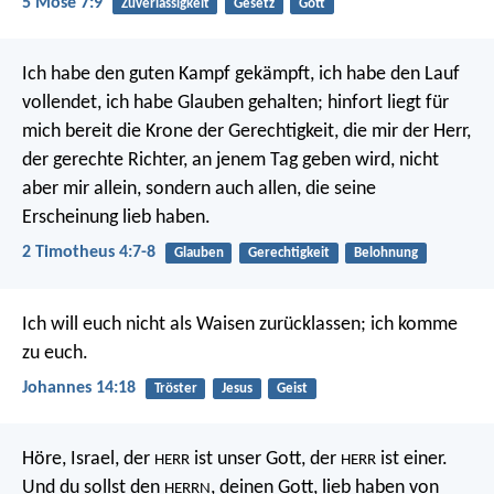
5 Mose 7:9
Zuverlässigkeit
Gesetz
Gott
Ich habe den guten Kampf gekämpft, ich habe den Lauf
vollendet, ich habe Glauben gehalten; hinfort liegt für
mich bereit die Krone der Gerechtigkeit, die mir der Herr,
der gerechte Richter, an jenem Tag geben wird, nicht
aber mir allein, sondern auch allen, die seine
Erscheinung lieb haben.
2 Timotheus 4:7-8
Glauben
Gerechtigkeit
Belohnung
Ich will euch nicht als Waisen zurücklassen; ich komme
zu euch.
Johannes 14:18
Tröster
Jesus
Geist
Höre, Israel, der
ist unser Gott, der
ist einer.
HERR
HERR
Und du sollst den
, deinen Gott, lieb haben von
HERRN