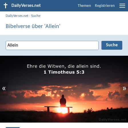
DailyVerses.net
Themen
Registrieren
DailyVerses.net
›
Suche
Bibelverse über 'Allein'
«
»