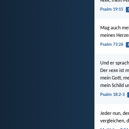
, mein Fe
HERR
Psalm 19:15
Mag auch mei
meines Herzen
Psalm 73:26
Und er sprach:
Der
ist m
HERR
mein Gott, me
mein Schild u
Psalm 18:2-3
Jeder nun, de
vergleichen, 