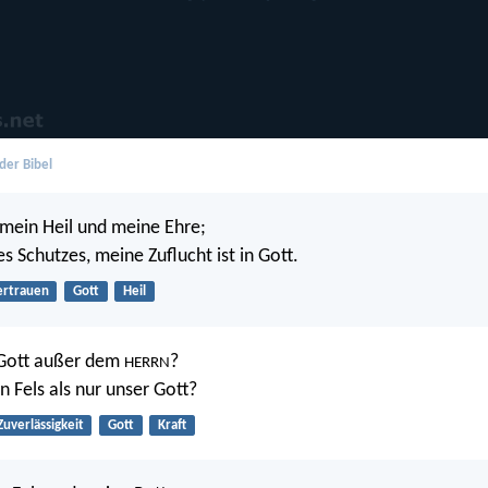
der Bibel
 mein Heil und meine Ehre;
s Schutzes, meine Zuflucht ist in Gott.
ertrauen
Gott
Heil
 Gott außer dem
?
HERRN
n Fels als nur unser Gott?
Zuverlässigkeit
Gott
Kraft