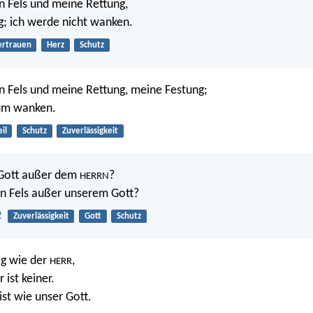
in Fels und meine Rettung,
; ich werde nicht wanken.
ertrauen
Herz
Schutz
in Fels und meine Rettung, meine Festung;
um wanken.
il
Schutz
Zuverlässigkeit
 Gott außer dem
?
HERRN
in Fels außer unserem Gott?
2
Zuverlässigkeit
Gott
Schutz
lig wie der
,
HERR
 ist keiner.
ist wie unser Gott.