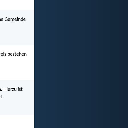
eine Gemeinde
fels bestehen
. Hierzu ist
t.