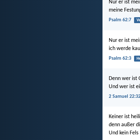
Nur er ist me
meine Festung
Psalm 62:7
V
Nur er ist me
ich werde ka
Psalm 62:3
He
Denn wer ist
Und wer ist e
2 Samuel 22:3
Keiner ist hei
denn außer dir
Und kein Fels 