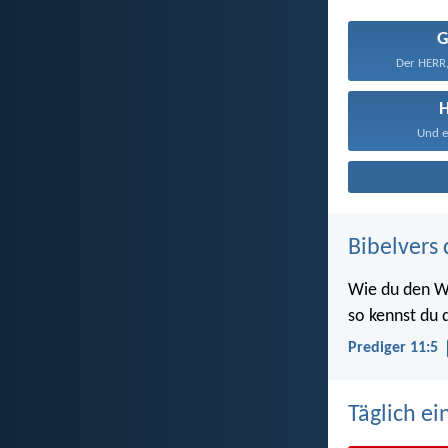
G
Der HERR,
H
Und es
Bibelvers 
Wie du den W
so kennst du d
Prediger 11:5
Täglich ei