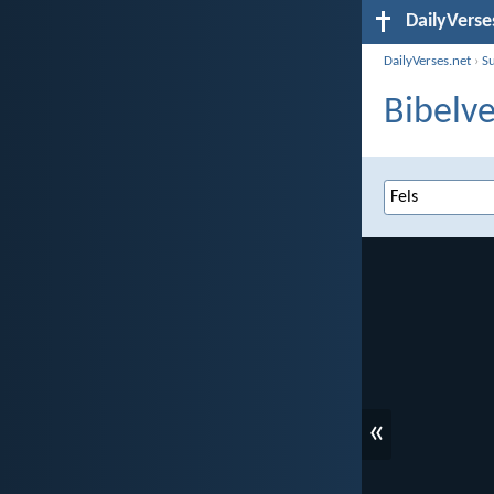
DailyVerse
DailyVerses.net
›
S
Bibelve
«