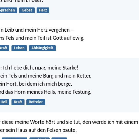
ls und mein Erlöser!
Sprechen
Gebet
Herz
n Leib und mein Herz vergehen –
s Fels und mein Teil ist Gott auf ewig.
Kraft
Leben
Abhängigkeit
 Ich liebe dich,
, meine Stärke!
HERR
ein Fels und meine Burg und mein Retter,
in Hort, bei dem ich mich berge,
nd das Horn meines Heils, meine Festung.
Heil
Kraft
Befreier
r diese meine Worte hört und sie tut, den werde ich mit eine
der sein Haus auf den Felsen baute.