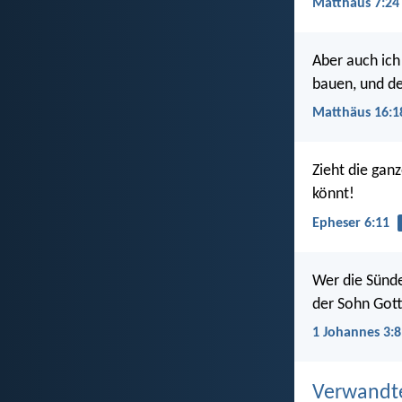
Matthäus 7:24
Aber auch ich
bauen, und de
Matthäus 16:1
Zieht die gan
könnt!
Epheser 6:11
Wer die Sünde 
der Sohn Gott
1 Johannes 3:8
Verwandt