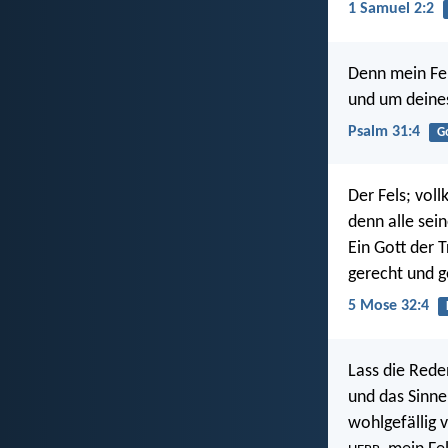
1 Samuel 2:2
Denn mein Fel
und um deines
Psalm 31:4
G
Der Fels; vol
denn alle sei
Ein Gott der 
gerecht und g
5 Mose 32:4
Lass die Red
und das Sinn
wohlgefällig v