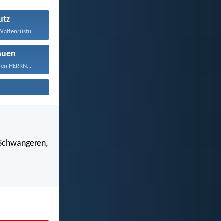
utz
Zieht die ganze Waffenrüstung...
auen
den HERRN...
 Schwangeren,