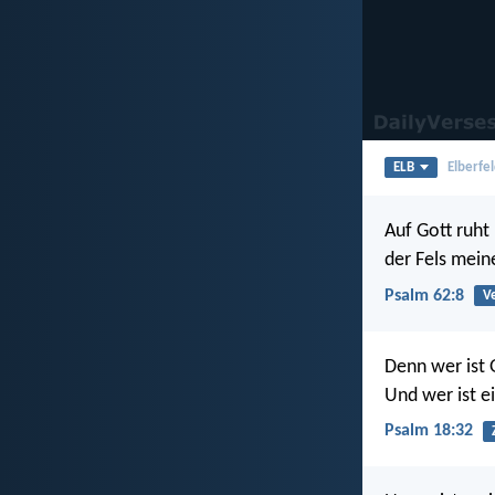
ELB
Elberfel
Auf Gott ruht
der Fels meine
Psalm 62:8
V
Denn wer ist
Und wer ist ei
Psalm 18:32