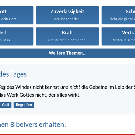
ott
Zuverlässigkeit
Sch
 dein Gott...
Treu ist aber der...
eil
Kraft
Vertr
 ist in...
Fürchte dich nicht, denn...
Vertraue auf 
Weitere Themen...
des Tages
eg des Windes nicht kennst
und nicht
die Gebeine im Leib der
as Werk Gottes nicht, der alles wirkt.
Gott
Begreifen
nen Bibelvers erhalten: