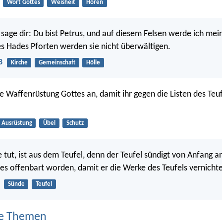
Wort Gottes
Weisheit
Hören
 sage dir: Du bist Petrus, und auf diesem Felsen werde ich m
s Hades Pforten werden sie nicht überwältigen.
8
Kirche
Gemeinschaft
Hölle
ze Waffenrüstung Gottes an, damit ihr gegen die Listen des Teu
Ausrüstung
Übel
Schutz
tut, ist aus dem Teufel, denn der Teufel sündigt von Anfang an
es offenbart worden, damit er die Werke des Teufels vernichte
Sünde
Teufel
e Themen