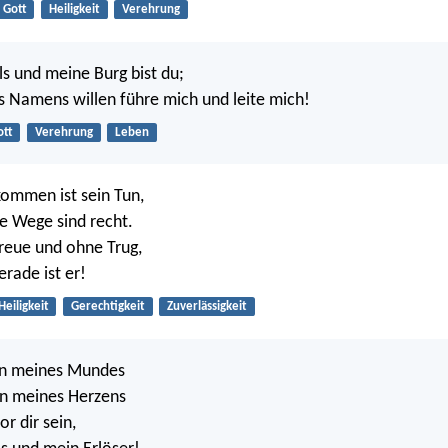
Gott
Heiligkeit
Verehrung
s und meine Burg bist du;
 Namens willen führe mich und leite mich!
ott
Verehrung
Leben
lkommen ist sein Tun,
ne Wege sind recht.
Treue und ohne Trug,
erade ist er!
Heiligkeit
Gerechtigkeit
Zuverlässigkeit
en meines Mundes
en meines Herzens
or dir sein,