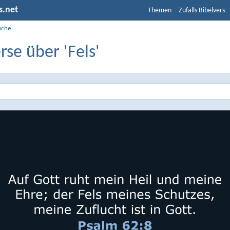
s.net
Themen
Zufalls Bibelvers
uche
rse über 'Fels'