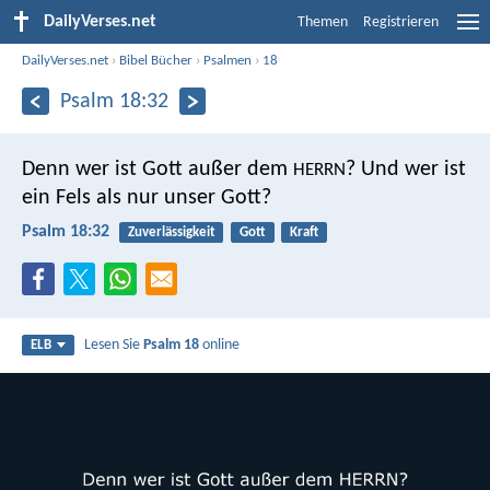
DailyVerses.net
Themen
Registrieren
DailyVerses.net
›
Bibel Bücher
›
Psalmen
›
18
Psalm 18:32
Denn wer ist Gott außer dem
?
Und wer ist
HERRN
ein Fels als nur unser Gott?
Psalm 18:32
Zuverlässigkeit
Gott
Kraft
Lesen Sie
Psalm 18
online
ELB