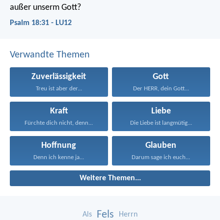
außer unserm Gott?
Psalm 18:31 - LU12
Verwandte Themen
Zuverlässigkeit
Gott
Treu ist aber der...
Der HERR, dein Gott...
Kraft
Liebe
Fürchte dich nicht, denn...
Die Liebe ist langmütig...
Hoffnung
Glauben
Denn ich kenne ja...
Darum sage ich euch...
Weitere Themen...
Fels
Als
Herrn