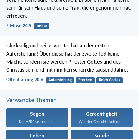
Verpflichtung auferlegt werden. Er soll ein Jahr lang frei
sein für sein Haus und seine Frau, die er genommen hat,
erfreuen.
5 Mose 24:5
Heirat
Glückselig und heilig, wer teilhat an der ersten
Auferstehung! Über diese hat der zweite Tod keine
Macht, sondern sie werden Priester Gottes und des
Christus sein und mit ihm herrschen die tausend Jahre.
Offenbarung 20:6
Auferstehung
Sterben
Reich Gottes
Verwandte Themen
Segen
Gerechtigkeit
Der HERR segne dich...
Wer der Gerechtigkeit und...
Leben
Sünde