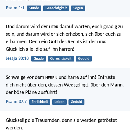
Psalm 1:1
Sünde
Gerechtigkeit
Segen
Und darum wird der
darauf warten, euch gnädig zu
HERR
sein,
und darum wird er sich erheben, sich über euch zu
erbarmen.
Denn ein Gott des Rechts ist der
.
HERR
Glücklich alle, die auf ihn harren!
Jesaja 30:18
Gnade
Gerechtigkeit
Geduld
Schweige vor dem
und harre auf ihn!
Entrüste
HERRN
dich nicht über den, dessen Weg gelingt,
über den Mann,
der böse Pläne ausführt!
Psalm 37:7
Ehrlichkeit
Leben
Geduld
Glückselig die Trauernden,
denn sie werden getröstet
werden.