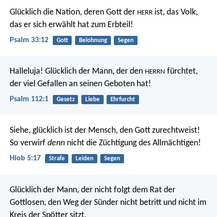
Glücklich die Nation, deren Gott der
ist,
das Volk,
HERR
das er sich erwählt hat zum Erbteil!
Psalm 33:12
Gott
Belohnung
Segen
Halleluja! Glücklich der Mann, der den
fürchtet,
HERRN
der viel Gefallen an seinen Geboten hat!
Psalm 112:1
Gesetz
Liebe
Ehrfurcht
Siehe, glücklich ist der Mensch, den Gott zurechtweist!
So verwirf
denn
nicht die Züchtigung des Allmächtigen!
Hiob 5:17
Strafe
Leiden
Segen
Glücklich der Mann,
der nicht folgt dem Rat der
Gottlosen,
den Weg der Sünder nicht betritt
und nicht im
Kreis der Spötter sitzt.