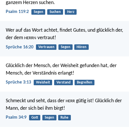
ganzem Herzen suchen.
Psalm 119:2
Segen
Suchen
Herz
Wer auf das Wort achtet, findet Gutes,
und glücklich der,
der dem
vertraut!
HERRN
Sprüche 16:20
Vertrauen
Segen
Hören
Glücklich der Mensch, der Weisheit gefunden hat,
der
Mensch, der Verständnis erlangt!
Sprüche 3:13
Weisheit
Verstand
Begreifen
Schmeckt und seht, dass der
gütig ist!
Glücklich der
HERR
Mann, der sich bei ihm birgt!
Psalm 34:9
Gott
Segen
Ruhe