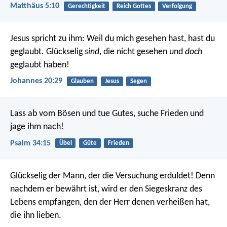
Matthäus 5:10
Gerechtigkeit
Reich Gottes
Verfolgung
Jesus spricht zu ihm: Weil du mich gesehen hast, hast du
geglaubt. Glückselig
sind
, die nicht gesehen und
doch
geglaubt haben!
Johannes 20:29
Glauben
Jesus
Segen
Lass ab vom Bösen und tue Gutes,
suche Frieden und
jage ihm nach!
Psalm 34:15
Übel
Güte
Frieden
Glückselig der Mann, der die Versuchung erduldet! Denn
nachdem er bewährt ist, wird er den Siegeskranz des
Lebens empfangen, den der Herr denen verheißen hat,
die ihn lieben.