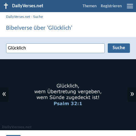
DailyVerses.net
Themen
Registrieren
DailyVerses.net
›
Suche
Bibelverse über 'Glücklich'
«
»