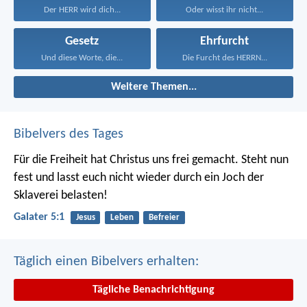
Der HERR wird dich...
Oder wisst ihr nicht...
Gesetz
Ehrfurcht
Und diese Worte, die...
Die Furcht des HERRN...
Weitere Themen...
Bibelvers des Tages
Für die Freiheit hat Christus uns frei gemacht. Steht nun
fest und lasst euch nicht wieder durch ein Joch der
Sklaverei belasten!
Galater 5:1
Jesus
Leben
Befreier
Täglich einen Bibelvers erhalten:
Tägliche Benachrichtigung