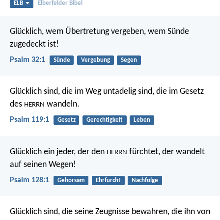
ELB
Elberfelder Bibel
Glücklich,
wem Übertretung vergeben,
wem Sünde
zugedeckt ist!
Psalm 32:1
Sünde
Vergebung
Segen
Glücklich sind, die im Weg untadelig sind,
die im Gesetz
des
wandeln.
HERRN
Psalm 119:1
Gesetz
Gerechtigkeit
Leben
Glücklich ein jeder, der den
fürchtet,
der wandelt
HERRN
auf seinen Wegen!
Psalm 128:1
Gehorsam
Ehrfurcht
Nachfolge
Glücklich sind, die seine Zeugnisse bewahren,
die ihn von