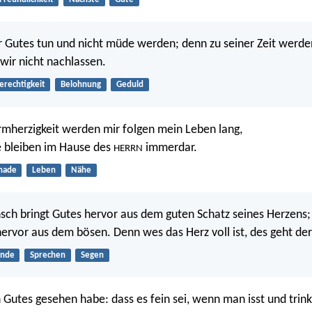
r Gutes tun und nicht müde werden; denn zu seiner Zeit werde
wir nicht nachlassen.
erechtigkeit
Belohnung
Geduld
mherzigkeit werden mir folgen mein Leben lang,
e bleiben im Hause des
immerdar.
HERRN
nade
Leben
Nähe
sch bringt Gutes hervor aus dem guten Schatz seines Herzens;
hervor aus dem bösen. Denn wes das Herz voll ist, des geht de
ünde
Sprechen
Segen
h Gutes gesehen habe: dass es fein sei, wenn man isst und trin