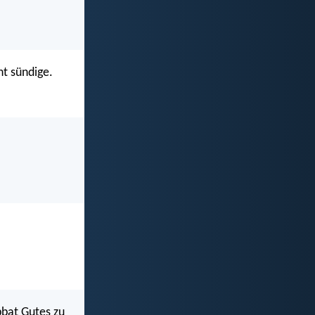
ht sündige.
bbat Gutes zu