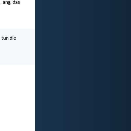
 lang, das
 tun die