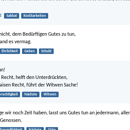
2
Sabbat
Kostbarkeiten
nicht, dem Bedürftigen Gutes zu tun,
and es vermag.
Ehrlichkeit
Geben
Schuld
un!
 Recht, helft den Unterdrückten,
aisen Recht, führt der Witwen Sache!
rechtigkeit
Nächste
Witwen
e wir noch Zeit haben, lasst uns Gutes tun an jedermann, alle
 Genossen.
Freundlichkeit
Nächste
Güte