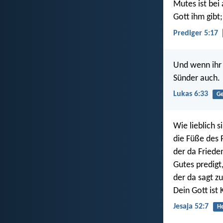
Mutes ist bei
Gott ihm gibt;
Prediger 5:17
Und wenn ihr 
Sünder auch.
Lukas 6:33
Ge
Wie lieblich 
die Füße des
der da Friede
Gutes predigt,
der da sagt zu
Dein Gott ist 
Jesaja 52:7
He