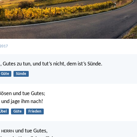
 2017
Gutes zu tun, und tut’s nicht, dem ist’s Sünde.
Güte
Sünde
Bösen und tue Gutes;
 und jage ihm nach!
Übel
Güte
Frieden
n
und tue Gutes,
HERRN