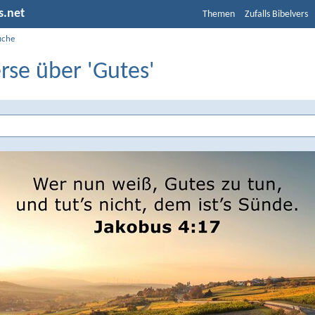
s.net
Themen
Zufalls Bibelvers
uche
rse über 'Gutes'