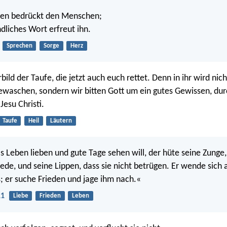
zen bedrückt den Menschen;
ndliches Wort erfreut ihn.
Sprechen
Sorge
Herz
rbild der Taufe, die jetzt auch euch rettet. Denn in ihr wird ni
waschen, sondern wir bitten Gott um ein gutes Gewissen, dur
Jesu Christi.
Taufe
Heil
Läutern
 Leben lieben und gute Tage sehen will, der hüte seine Zunge,
rede, und seine Lippen, dass sie nicht betrügen. Er wende sic
; er suche Frieden und jage ihm nach.«
11
Liebe
Frieden
Leben