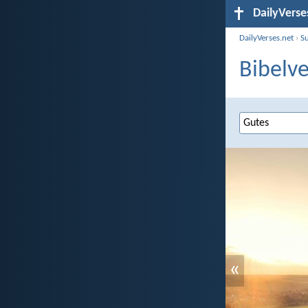
DailyVerse
DailyVerses.net
›
S
Bibelve
«