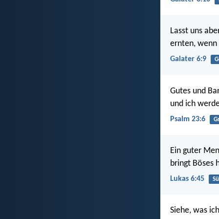
Lasst uns abe
ernten, wenn 
Galater 6:9
G
Gutes und Bar
und ich werd
Psalm 23:6
G
Ein guter Men
bringt Böses 
Lukas 6:45
S
Siehe, was ic