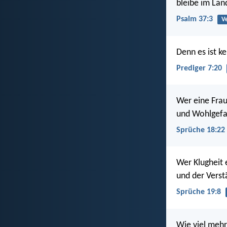
bleibe im Lan
Psalm 37:3
V
Denn es ist k
Prediger 7:20
Wer eine Frau
und Wohlgefa
Sprüche 18:22
Wer Klugheit e
und der Verst
Sprüche 19:8
Wie viel mehr