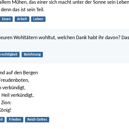
 allem Mühen, das einer sich macht unter der Sonne sein Leben
 denn das ist sein Teil.
Essen
Arbeit
Leben
euren Wohltätern wohltut, welchen Dank habt ihr davon? Das
rechtigkeit
Belohnung
sind auf den Bergen
 Freudenboten,
n verkündigt,
 Heil verkündigt,
 Zion:
König!
il
Frieden
Reich Gottes