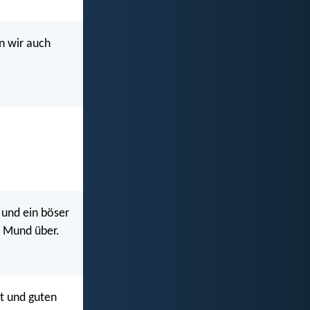
n wir auch
 und ein böser
r Mund über.
kt und guten