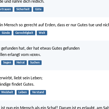
de und nähre dich redlich.
ertrauen
Sicherheit
Güte
ein Mensch so gerecht auf Erden, dass er nur Gutes tue und nic
Sünde
Gerechtigkeit
Welt
 gefunden hat, der hat etwas Gutes gefunden
llen erlangt vom
.
HERRN
Segen
Heirat
Suchen
rwirbt, liebt sein Leben;
ändige findet Gutes.
Weisheit
Leben
Verstand
 ist nun ein Mensch als ein Schaf! Darum ist es erlaubt, am Sa