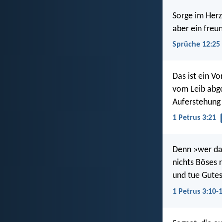
Sorge im Her
aber ein freu
Sprüche 12:25
Das ist ein Vo
vom Leib abge
Auferstehung 
1 Petrus 3:21
Denn »wer das
nichts Böses 
und tue Gutes
1 Petrus 3:10-