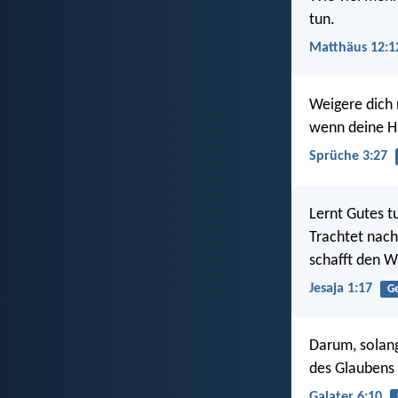
tun.
Matthäus 12:1
Weigere dich 
wenn deine H
Sprüche 3:27
Lernt Gutes t
Trachtet nach
schafft den W
Jesaja 1:17
Ge
Darum, solang
des Glaubens
Galater 6:10