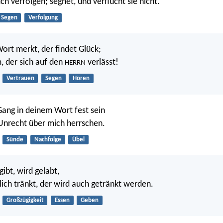
ch verfolgen; segnet, und verflucht sie nicht.
Segen
Verfolgung
ort merkt, der findet Glück;
 der sich auf den
verlässt!
HERRN
Vertrauen
Segen
Hören
ang in deinem Wort fest sein
 Unrecht über mich herrschen.
Sünde
Nachfolge
Übel
gibt, wird gelabt,
lich tränkt, der wird auch getränkt werden.
Großzügigkeit
Essen
Geben