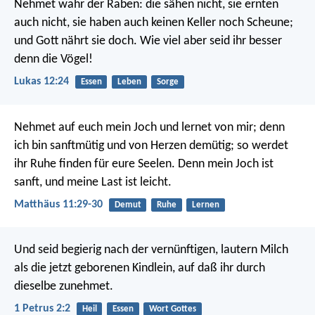
Nehmet wahr der Raben: die sähen nicht, sie ernten
auch nicht, sie haben auch keinen Keller noch Scheune;
und Gott nährt sie doch. Wie viel aber seid ihr besser
denn die Vögel!
Lukas 12:24
Essen
Leben
Sorge
Nehmet auf euch mein Joch und lernet von mir; denn
ich bin sanftmütig und von Herzen demütig; so werdet
ihr Ruhe finden für eure Seelen. Denn mein Joch ist
sanft, und meine Last ist leicht.
Matthäus 11:29-30
Demut
Ruhe
Lernen
Und seid begierig nach der vernünftigen, lautern Milch
als die jetzt geborenen Kindlein, auf daß ihr durch
dieselbe zunehmet.
1 Petrus 2:2
Heil
Essen
Wort Gottes