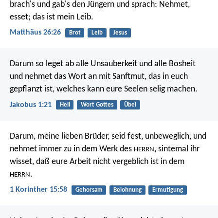
brach's und gab's den Jüngern und sprach: Nehmet,
esset; das ist mein Leib.
Matthäus 26:26
Brot
Leib
Jesus
Darum so leget ab alle Unsauberkeit und alle Bosheit
und nehmet das Wort an mit Sanftmut, das in euch
gepflanzt ist, welches kann eure Seelen selig machen.
Jakobus 1:21
Heil
Wort Gottes
Übel
Darum, meine lieben Brüder, seid fest, unbeweglich, und
nehmet immer zu in dem Werk des
, sintemal ihr
HERRN
wisset, daß eure Arbeit nicht vergeblich ist in dem
.
HERRN
1 Korinther 15:58
Gehorsam
Belohnung
Ermutigung