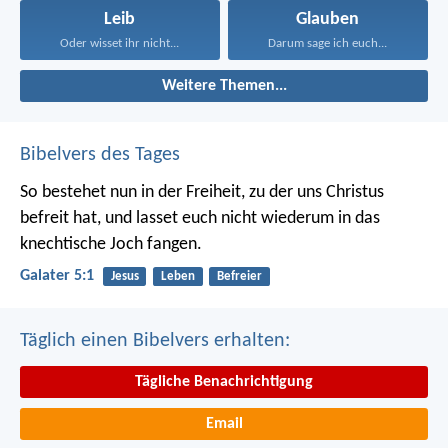
Leib
Glauben
Oder wisset ihr nicht...
Darum sage ich euch...
Weitere Themen...
Bibelvers des Tages
So bestehet nun in der Freiheit, zu der uns Christus
befreit hat, und lasset euch nicht wiederum in das
knechtische Joch fangen.
Galater 5:1
Jesus
Leben
Befreier
Täglich einen Bibelvers erhalten:
Tägliche Benachrichtigung
Email