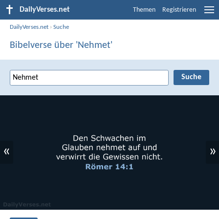
DailyVerses.net
Themen
Registrieren
DailyVerses.net
›
Suche
Bibelverse über 'Nehmet'
«
»