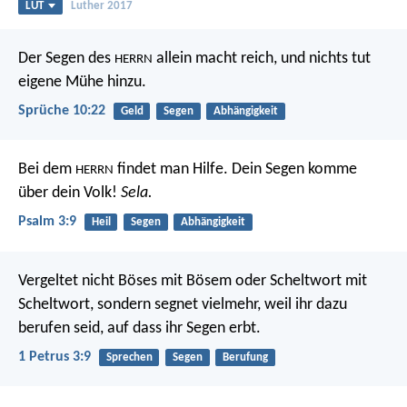
LUT
Luther 2017
Der Segen des
allein macht reich,
und nichts tut
HERRN
eigene Mühe hinzu.
Sprüche 10:22
Geld
Segen
Abhängigkeit
Bei dem
findet man Hilfe.
Dein Segen komme
HERRN
über dein Volk!
Sela.
Psalm 3:9
Heil
Segen
Abhängigkeit
Vergeltet nicht Böses mit Bösem oder Scheltwort mit
Scheltwort, sondern segnet vielmehr, weil ihr dazu
berufen seid, auf dass ihr Segen erbt.
1 Petrus 3:9
Sprechen
Segen
Berufung