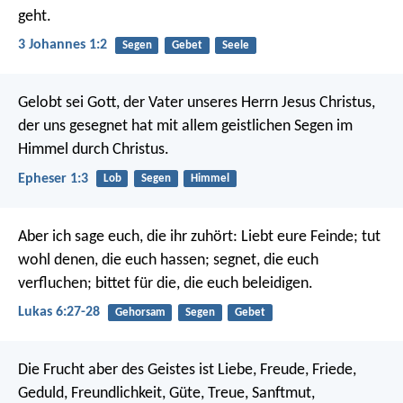
geht.
3 Johannes 1:2
Segen
Gebet
Seele
Gelobt sei Gott, der Vater unseres Herrn Jesus Christus,
der uns gesegnet hat mit allem geistlichen Segen im
Himmel durch Christus.
Epheser 1:3
Lob
Segen
Himmel
Aber ich sage euch, die ihr zuhört: Liebt eure Feinde; tut
wohl denen, die euch hassen; segnet, die euch
verfluchen; bittet für die, die euch beleidigen.
Lukas 6:27-28
Gehorsam
Segen
Gebet
Die Frucht aber des Geistes ist Liebe, Freude, Friede,
Geduld, Freundlichkeit, Güte, Treue, Sanftmut,