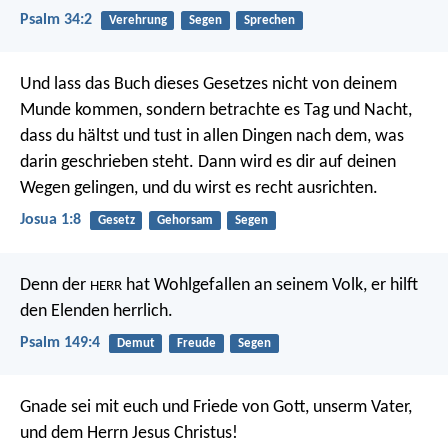
Psalm 34:2
Verehrung
Segen
Sprechen
Und lass das Buch dieses Gesetzes nicht von deinem
Munde kommen, sondern betrachte es Tag und Nacht,
dass du hältst und tust in allen Dingen nach dem, was
darin geschrieben steht. Dann wird es dir auf deinen
Wegen gelingen, und du wirst es recht ausrichten.
Josua 1:8
Gesetz
Gehorsam
Segen
Denn der
hat Wohlgefallen an seinem Volk,
er hilft
HERR
den Elenden herrlich.
Psalm 149:4
Demut
Freude
Segen
Gnade sei mit euch und Friede von Gott, unserm Vater,
und dem Herrn Jesus Christus!