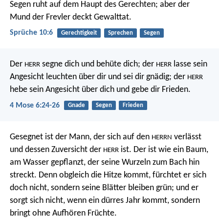
Segen ruht auf dem Haupt des Gerechten;
aber der
Mund der Frevler deckt Gewalttat.
Sprüche 10:6
Gerechtigkeit
Sprechen
Segen
Der
segne dich und behüte dich;
der
lasse sein
HERR
HERR
Angesicht leuchten über dir und sei dir gnädig;
der
HERR
hebe sein Angesicht über dich und gebe dir Frieden.
4 Mose 6:24-26
Gnade
Segen
Frieden
Gesegnet ist der Mann, der sich auf den
verlässt
HERRN
und dessen Zuversicht der
ist.
Der ist wie ein Baum,
HERR
am Wasser gepflanzt,
der seine Wurzeln zum Bach hin
streckt.
Denn obgleich die Hitze kommt, fürchtet er sich
doch nicht,
sondern seine Blätter bleiben grün; und er
sorgt sich nicht,
wenn ein dürres Jahr kommt,
sondern
bringt ohne Aufhören Früchte.