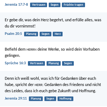
Jeremia 17:7-8
Vertrauen
Segen
Früchte tragen
Er gebe dir, was dein Herz begehrt,
und erfülle alles, was
du dir vornimmst!
Psalm 20:5
Planung
Segen
Herz
Befiehl dem
deine Werke,
so wird dein Vorhaben
HERRN
gelingen.
Sprüche 16:3
Vertrauen
Planung
Segen
Denn ich weiß wohl, was ich für Gedanken über euch
habe, spricht der
: Gedanken des Friedens und nicht
HERR
des Leides, dass ich euch gebe Zukunft und Hoffnung.
Jeremia 29:11
Planung
Segen
Hoffnung