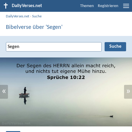
DailyVerses.net
Themen
Registrieren
DailyVerses.net
›
Suche
Bibelverse über 'Segen'
«
»