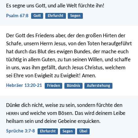
Es segne uns Gott,
und alle Welt fürchte ihn!
Psalm 67:8
Gott
Ehrfurcht
Segen
Der Gott des Friedens aber, der den großen Hirten der
Schafe, unsern Herrn Jesus, von den Toten heraufgeführt
hat durch das Blut des ewigen Bundes, der mache euch
tüchtig in allem Guten, zu tun seinen Willen, und schaffe
in uns, was ihm gefällt, durch Jesus Christus, welchem
sei Ehre von Ewigkeit zu Ewigkeit! Amen.
Hebräer 13:20-21
Frieden
Bündnis
Auferstehung
Dünke dich nicht, weise zu sein,
sondern fürchte den
und weiche vom Bösen.
Das wird deinem Leibe
HERRN
heilsam sein
und deine Gebeine erquicken.
Sprüche 3:7-8
Ehrfurcht
Segen
Übel