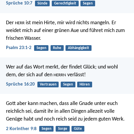
Sprüche 10:7
Sünde
Gerechtigkeit
Segen
Der
ist mein Hirte,
mir wird nichts mangeln.
Er
HERR
weidet mich auf einer grünen Aue
und führet mich zum
frischen Wasser.
Psalm 23:1-2
Segen
Ruhe
Abhängigkeit
Wer auf das Wort merkt, der findet Glück;
und wohl
dem, der sich auf den
verlässt!
HERRN
Sprüche 16:20
Vertrauen
Segen
Hören
Gott aber kann machen, dass alle Gnade unter euch
reichlich sei, damit ihr in allen Dingen allezeit volle
Genüge habt und noch reich seid zu jedem guten Werk.
2 Korinther 9:8
Segen
Sorge
Güte