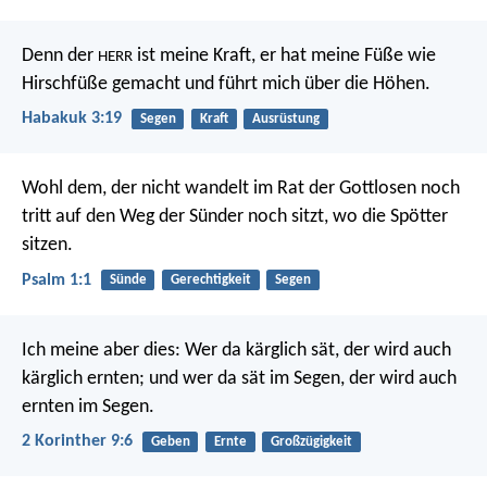
Denn der
ist meine Kraft,
er hat meine Füße wie
HERR
Hirschfüße gemacht
und führt mich über die Höhen.
Habakuk 3:19
Segen
Kraft
Ausrüstung
Wohl dem,
der nicht wandelt im Rat der Gottlosen
noch
tritt auf den Weg der Sünder noch sitzt,
wo die Spötter
sitzen.
Psalm 1:1
Sünde
Gerechtigkeit
Segen
Ich meine aber dies: Wer da kärglich sät, der wird auch
kärglich ernten; und wer da sät im Segen, der wird auch
ernten im Segen.
2 Korinther 9:6
Geben
Ernte
Großzügigkeit