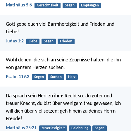
Matthäus 5:6
Gerechtigkeit
Segen
Empfangen
Gott gebe euch viel Barmherzigkeit und Frieden und
Liebe!
Judas 1:2
Liebe
Segen
Frieden
Wohl denen, die sich an seine Zeugnisse halten,
die ihn
von ganzem Herzen suchen.
Psalm 119:2
Segen
Suchen
Herz
Da sprach sein Herr zu ihm: Recht so, du guter und
treuer Knecht, du bist über wenigem treu gewesen, ich
will dich über viel setzen; geh hinein zu deines Herrn
Freude!
Matthäus 25:21
Zuverlässigkeit
Belohnung
Segen