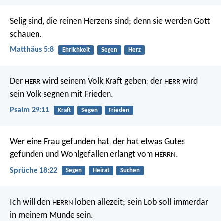
Selig sind, die reinen Herzens sind;
denn sie werden Gott
schauen.
Matthäus 5:8
Ehrlichkeit
Segen
Herz
Der
wird seinem Volk Kraft geben;
der
wird
HERR
HERR
sein Volk segnen mit Frieden.
Psalm 29:11
Kraft
Segen
Frieden
Wer eine Frau gefunden hat, der hat etwas Gutes
gefunden
und Wohlgefallen erlangt vom
.
HERRN
Sprüche 18:22
Segen
Heirat
Suchen
Ich will den
loben allezeit;
sein Lob soll immerdar
HERRN
in meinem Munde sein.