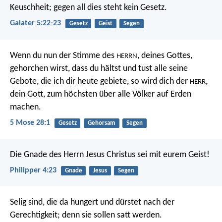
Keuschheit; gegen all dies steht kein Gesetz.
Galater 5:22-23
Gesetz
Geist
Segen
Wenn du nun der Stimme des
, deines Gottes,
HERRN
gehorchen wirst, dass du hältst und tust alle seine
Gebote, die ich dir heute gebiete, so wird dich der
,
HERR
dein Gott, zum höchsten über alle Völker auf Erden
machen.
5 Mose 28:1
Gesetz
Gehorsam
Segen
Die Gnade des Herrn Jesus Christus sei mit eurem Geist!
Philipper 4:23
Gnade
Jesus
Segen
Selig sind, die da hungert und dürstet nach der
Gerechtigkeit;
denn sie sollen satt werden.