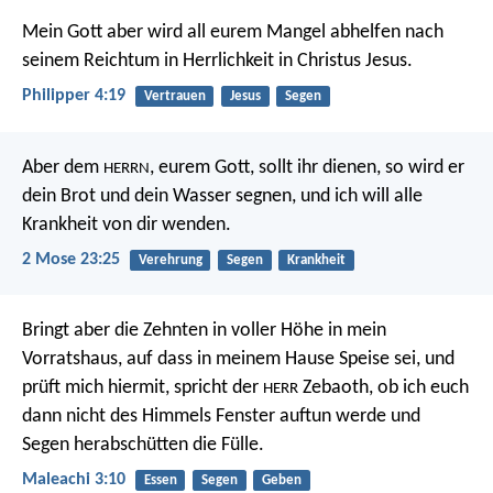
Mein Gott aber wird all eurem Mangel abhelfen nach
seinem Reichtum in Herrlichkeit in Christus Jesus.
Philipper 4:19
Vertrauen
Jesus
Segen
Aber dem
, eurem Gott, sollt ihr dienen, so wird er
HERRN
dein Brot und dein Wasser segnen, und ich will alle
Krankheit von dir wenden.
2 Mose 23:25
Verehrung
Segen
Krankheit
Bringt aber die Zehnten in voller Höhe in mein
Vorratshaus, auf dass in meinem Hause Speise sei, und
prüft mich hiermit, spricht der
Zebaoth, ob ich euch
HERR
dann nicht des Himmels Fenster auftun werde und
Segen herabschütten die Fülle.
Maleachi 3:10
Essen
Segen
Geben