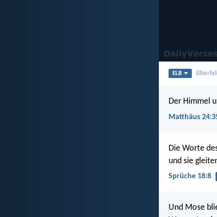
ELB
Elberfel
Der Himmel un
Matthäus 24:3
Die Worte des
und sie gleit
Sprüche 18:8
Und Mose blie