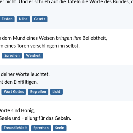
er nicht. Und er schrieb auf die Tafeln die Worte des Bundes, 
Fasten
Nähe
Gesetz
s dem Mund eines Weisen
bringen ihm
Beliebtheit,
n eines Toren verschlingen ihn selbst.
Sprechen
Weisheit
 deiner Worte leuchtet,
cht den Einfältigen.
Wort Gottes
Begreifen
Licht
orte sind Honig,
 Seele und Heilung für das Gebein.
Freundlichkeit
Sprechen
Seele