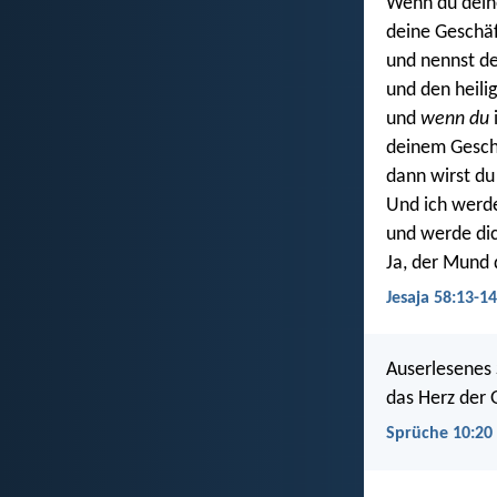
Wenn du dein
deine Geschäf
und nennst d
und den heili
und
wenn du
deinem Gesch
dann wirst du
Und ich werde
und werde dic
Ja, der Mund
Jesaja 58:13-14
Auserlesenes 
das Herz der 
Sprüche 10:20