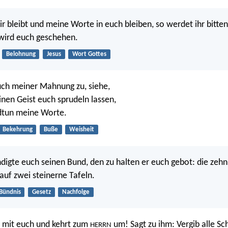
ir bleibt und meine Worte in euch bleiben, so werdet ihr bitten
 wird euch geschehen.
Belohnung
Jesus
Wort Gottes
uch meiner Mahnung zu, siehe,
inen Geist euch sprudeln lassen,
ndtun meine Worte.
Bekehrung
Buße
Weisheit
digte euch seinen Bund, den zu halten er euch gebot: die zeh
 auf zwei steinerne Tafeln.
Bündnis
Gesetz
Nachfolge
mit euch und kehrt zum
um! Sagt zu ihm: Vergib alle Sc
HERRN