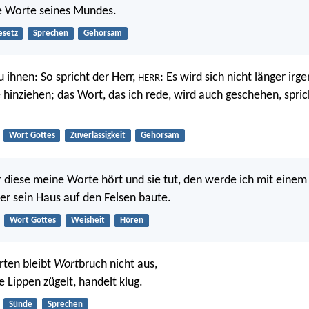
e Worte seines Mundes.
esetz
Sprechen
Gehorsam
 ihnen: So spricht der Herr,
: Es wird sich nicht länger irg
HERR
hinziehen; das Wort, das ich rede, wird auch geschehen, sprich
Wort Gottes
Zuverlässigkeit
Gehorsam
r diese meine Worte hört und sie tut, den werde ich mit eine
der sein Haus auf den Felsen baute.
Wort Gottes
Weisheit
Hören
rten bleibt
Wort
bruch nicht aus,
 Lippen zügelt, handelt klug.
Sünde
Sprechen