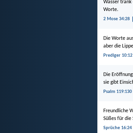
Wasser trank 
Worte.
2 Mose 34:28
Die Worte au
aber die Lippe
Prediger 10:12
Die Eröffnung
sie gibt Einsi
Psalm 119:130
Freundliche W
Süßes für die
Sprüche 16:24