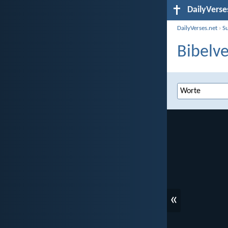
DailyVerse
DailyVerses.net
›
S
Bibelve
«