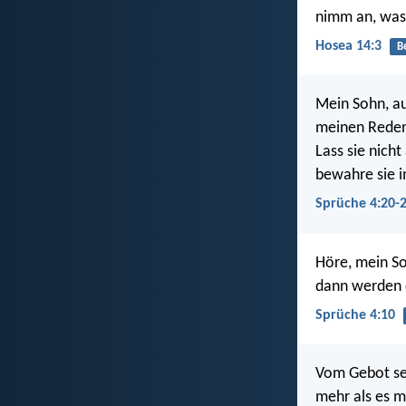
nimm an, was 
Hosea 14:3
B
Mein Sohn, a
meinen Reden
Lass sie nich
bewahre sie i
Sprüche 4:20-
Höre, mein S
dann werden d
Sprüche 4:10
Vom Gebot sei
mehr als es m