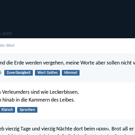
der Bibel
d die Erde werden vergehen, meine Worte aber sollen nicht 
5
Zuverlässigkeit
Wort Gottes
Himmel
 Verleumders sind wie Leckerbissen,
en hinab in die Kammern des Leibes.
Klatsch
Sprechen
b vierzig Tage und vierzig Nächte dort beim
. Brot aß er
HERRN