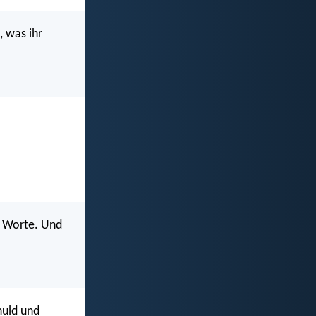
, was ihr
n Worte. Und
huld und