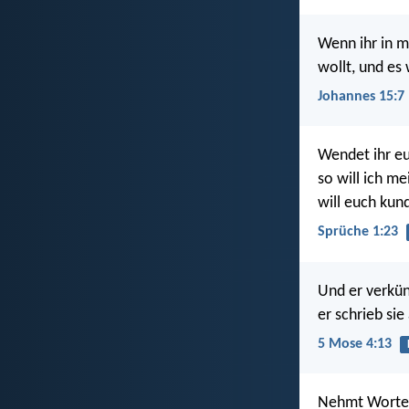
Wenn ihr in m
wollt, und es
Johannes 15:7
Wendet ihr e
so will ich me
will euch ku
Sprüche 1:23
Und er verkün
er schrieb sie
5 Mose 4:13
Nehmt Worte 