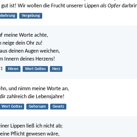
gut ist! Wir wollen die Frucht unserer Lippen
als Opfer
darbri
ekehrung
Vergebung
uf meine Worte achte,
 neige dein Ohr zu!
t aus deinen Augen weichen,
m Innern deines Herzens!
21
Hören
Wort Gottes
Herz
ohn, und nimm meine Worte an,
ir zahlreich die Lebensjahre!
Wort Gottes
Gehorsam
Gesetz
ner Lippen ließ ich nicht ab;
eine Pflicht gewesen wäre,