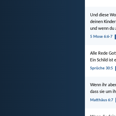
Und diese Wort
deinen Kinder
und wenn du a
5 Mose 6:6-7
Alle Rede Gott
Ein Schild ist
Sprüche 30:5
Wenn ihr aber
dass sie um i
Matthäus 6:7