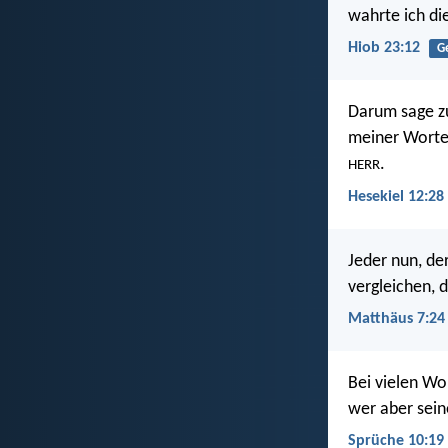
wahrte ich di
Hiob 23:12
G
Darum sage zu
meiner Worte 
.
HERR
Hesekiel 12:28
Jeder nun, de
vergleichen, 
Matthäus 7:24
Bei vielen Wo
wer aber seine
Sprüche 10:19