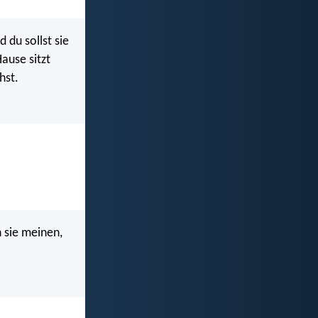
 du sollst sie
ause sitzt
hst.
n sie meinen,