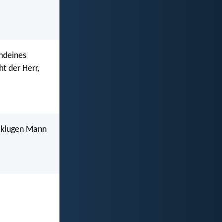
endeines
t der Herr,
m klugen Mann