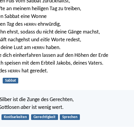
en Fuß vom Sabbat zurückhältst,
te an meinem heiligen Tag zu treiben,
en Sabbat eine Wonne
gen
Tag
des
ehrwürdig,
HERRN
ihn ehrst, sodass du nicht deine Gänge machst,
äft nachgehst und
eitle
Worte redest,
 deine Lust am
haben.
HERRN
 dich einherfahren lassen auf den Höhen der Erde
h speisen mit dem Erbteil Jakobs, deines Vaters.
 des
hat geredet.
HERRN
Sabbat
Silber ist die Zunge des Gerechten,
Gottlosen
aber
ist wenig wert.
Kostbarkeiten
Gerechtigkeit
Sprechen