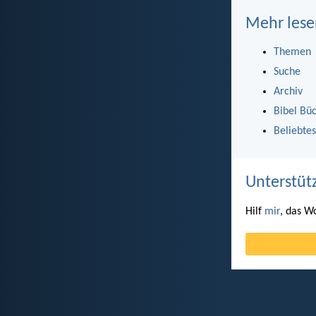
Mehr lese
Themen
Suche
Archiv
Bibel Bü
Beliebtes
Unterstüt
Hilf
mir
, das W