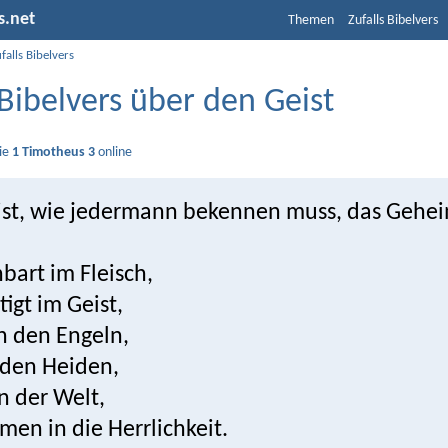
s.net
Themen
Zufalls Bibelvers
falls Bibelvers
 Bibelvers über den Geist
Sie
1 Timotheus 3
online
ist, wie jedermann bekennen muss, das Gehei
nbart im Fleisch,
tigt im Geist,
n den Engeln,
 den Heiden,
n der Welt,
en in die Herrlichkeit.