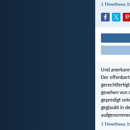
1 Timotheus 3
Und anerkannt
Der offenbart
gerechtfertigt
gesehen von 
gepredigt unt
geglaubt in de
aufgenommen i
1 Timotheus 3: