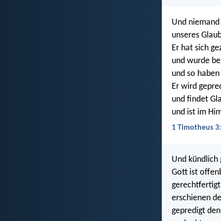
Und niemand k
unseres Glaub
Er hat sich ge
und wurde beg
und so haben 
Er wird gepre
und findet Gl
und ist im Hi
1 Timotheus 3
Und kündlich 
Gott ist offen
gerechtfertigt
erschienen de
gepredigt den