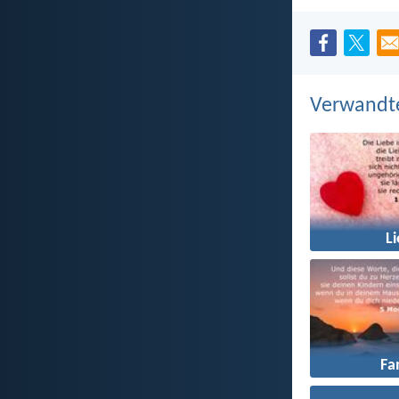
Verwandt
L
Fa