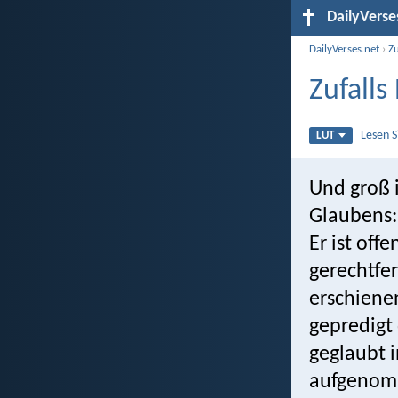
DailyVerse
DailyVerses.net
›
Zu
Zufalls
Lesen 
LUT
Und groß 
Glaubens:
Er ist offe
gerechtfer
erschiene
gepredigt
geglaubt i
aufgenomm