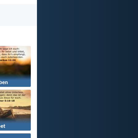
ben
et