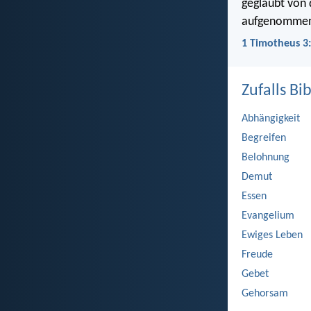
geglaubt von 
aufgenommen i
1 Timotheus 3:
Zufalls Bib
Abhängigkeit
Begreifen
Belohnung
Demut
Essen
Evangelium
Ewiges Leben
Freude
Gebet
Gehorsam