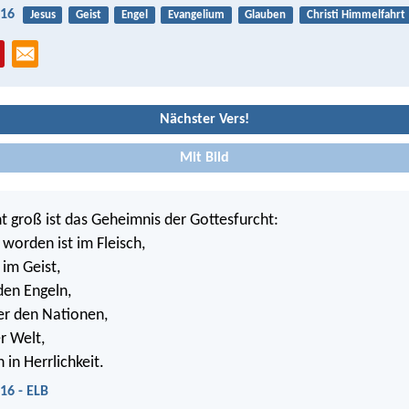
:16
Jesus
Geist
Engel
Evangelium
Glauben
Christi Himmelfahrt
Nächster Vers!
Mit Bild
 groß ist das Geheimnis der Gottesfurcht:
 worden ist im Fleisch,
 im Geist,
den Engeln,
er den Nationen,
r Welt,
n Herrlichkeit.
16 - ELB