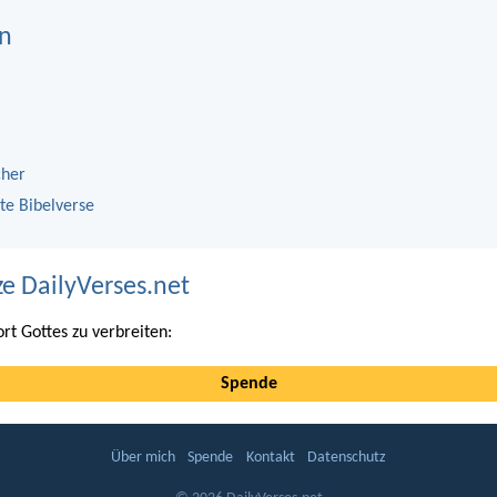
n
cher
te Bibelverse
ze DailyVerses.net
ort Gottes zu verbreiten:
Spende
Über mich
Spende
Kontakt
Datenschutz