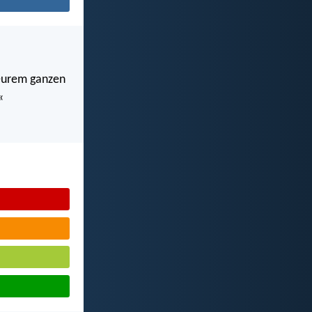
n eurem ganzen
«