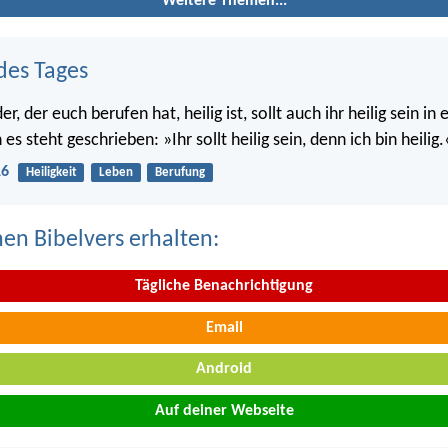
Weitere Themen...
des Tages
r, der euch berufen hat, heilig ist, sollt auch ihr heilig sein i
s steht geschrieben: »Ihr sollt heilig sein, denn ich bin heilig.
16
Heiligkeit
Leben
Berufung
nen Bibelvers erhalten:
Tägliche Benachrichtigung
Email
Android
Auf deiner Webseite