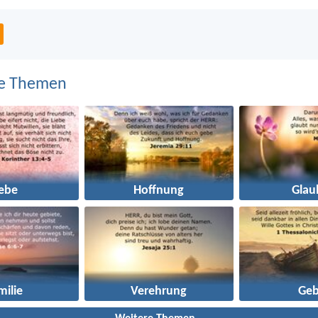
e Themen
iebe
Hoffnung
Glau
milie
Verehrung
Geb