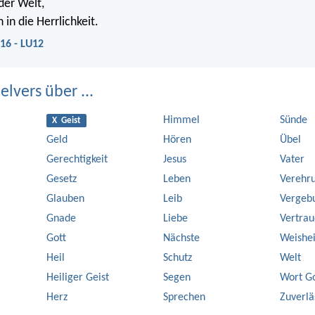
der Welt,
n die Herrlichkeit.
16 - LU12
elvers über ...
Himmel
Sünde
X Geist
Geld
Hören
Übel
Gerechtigkeit
Jesus
Vater
Gesetz
Leben
Verehr
Glauben
Leib
Vergeb
Gnade
Liebe
Vertra
Gott
Nächste
Weishei
Heil
Schutz
Welt
Heiliger Geist
Segen
Wort Go
Herz
Sprechen
Zuverlä