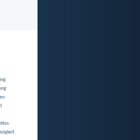
ung
ung
uen
t
ttes
ssigkeit