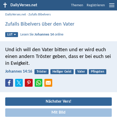
DailyVerses.net
Themen
Registrieren
DailyVerses.net
›
Zufalls Bibelvers
Zufalls Bibelvers über den Vater
Lesen Sie
Johannes 14
online
LUT
Und ich will den Vater bitten und er wird euch
einen andern Tröster geben, dass er bei euch sei
in Ewigkeit.
Johannes 14:16
Tröster
Heiliger Geist
Vater
Pfingsten
Nächster Vers!
Mit Bild