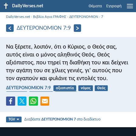
DailyVerses.net
Θέματα
Εγγραφή
DailyVerses.net
›
Βιβλία Αγια ΓΡΑΦΗΣ
›
ΔΕΥΤΕΡΟΝΟΜΙΟΝ
›
7
ΔΕΥΤΕΡΟΝΟΜΙΟΝ 7:9
Να ξέρετε, λοιπόν, ότι ο Κύριος, ο Θεός σας,
αυτός είναι ο μόνος αληθινός Θεός, Θεός
αξιόπιστος, που τηρεί τη διαθήκη του και δείχνει
την αγάπη του σε χίλιες γενιές, γι’ αυτούς που
τον αγαπούν και φυλάνε τις εντολές του.
ΔΕΥΤΕΡΟΝΟΜΙΟΝ 7:9
αξιοπιστία
νόμος
Θεός
συμμαχία
υποσχέσεις
πιστότητα
Διαβάστε
ΔΕΥΤΕΡΟΝΟΜΙΟΝ 7
στο διαδίκτυο
TGV