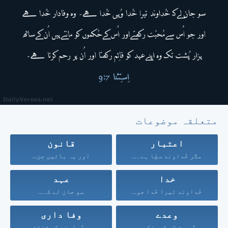
متعلقہ موضوعات
اعتبار
قانون
مگر خُداوند سچّا ہے۔...
اور یہ باتیں جِن...
خدا
عہد
خُداوند تیرا خُدا جو...
سو جان لے کہ...
وعدے
وفا داری
تُو مت ڈر کیونکہ...
یہ خُداوند کی شفقت...