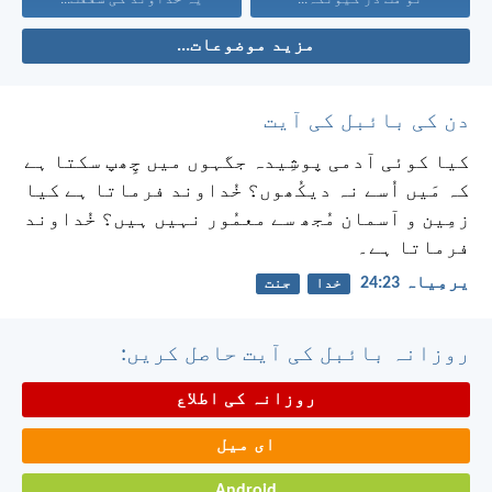
مزید موضوعات...
دن کی بائبل کی آیت
کیا کوئی آدمی پوشِیدہ جگہوں میں چِھپ سکتا ہے
کہ مَیں اُسے نہ دیکُھوں؟ خُداوند فرماتا ہے کیا
زمِین و آسمان مُجھ سے معمُور نہیں ہیں؟ خُداوند
فرماتا ہے۔
یرمِیاہ 23:‏24
خدا
جنت
روزانہ بائبل کی آیت حاصل کریں:
روزانہ کی اطلاع
ای میل
Android