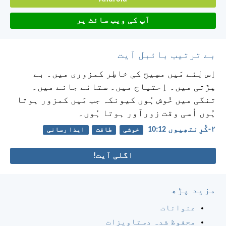
آپ کی ویب سائٹ پر
بے ترتیب بائبل آیت
اِس لِئے مَیں مسِیح کی خاطِر کمزوری میں۔ بے
عِزّتی میں۔ اِحتیاج میں۔ ستائے جانے میں۔
تنگی میں خُوش ہُوں کیونکہ جب مَیں کمزور ہوتا
ہُوں اُسی وقت زورآور ہوتا ہُوں۔
۲-کُرِنتھِیوں 12:‏10
خوشی
طاقت
ایذا رسانی
اگلی آیت!
مزید پڑھ
عنوانات
محفوظ شدہ دستاویزات