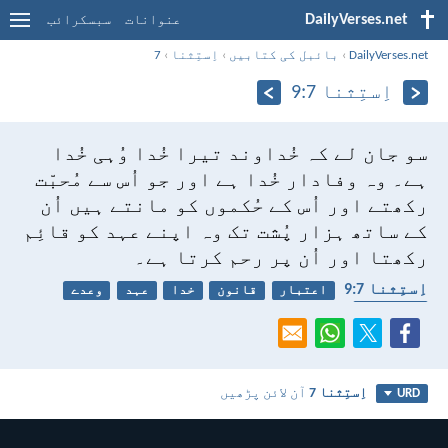
DailyVerses.net
عنوانات
سبسکرائب
DailyVerses.net
›
بائبل کی کتابیں
›
اِستِثنا
›
7
اِستِثنا 7:‏9
سو جان لے کہ خُداوند تیرا خُدا وُہی خُدا
ہے۔ وہ وفادار خُدا ہے اور جو اُس سے مُحبّت
رکھتے اور اُس کے حُکموں کو مانتے ہیں اُن
کے ساتھ ہزار پُشت تک وہ اپنے عہد کو قائِم
رکھتا اور اُن پر رحم کرتا ہے۔
اِستِثنا 7:‏9
اعتبار
قانون
خدا
عہد
وعدے
وفا داری
اِستِثنا 7
آن لائن پڑھیں
URD