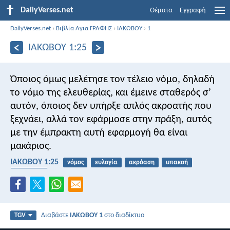
DailyVerses.net
Θέματα
Εγγραφή
DailyVerses.net
›
Βιβλία Αγια ΓΡΑΦΗΣ
›
ΙΑΚΩΒΟΥ
›
1
ΙΑΚΩΒΟΥ 1:25
Όποιος όμως μελέτησε τον τέλειο νόμο, δηλαδή
το νόμο της ελευθερίας, και έμεινε σταθερός σ’
αυτόν, όποιος δεν υπήρξε απλός ακροατής που
ξεχνάει, αλλά τον εφάρμοσε στην πράξη, αυτός
με την έμπρακτη αυτή εφαρμογή θα είναι
μακάριος.
ΙΑΚΩΒΟΥ 1:25
νόμος
ευλογία
ακρόαση
υπακοή
ελευθερία
Διαβάστε
ΙΑΚΩΒΟΥ 1
στο διαδίκτυο
TGV