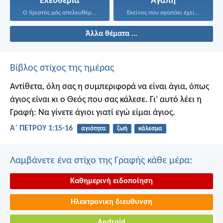
Ελευθερία
Αγάπη
Ο Χριστός μάς απελευθέρωσε...
Εκείνος που αγαπάει έχει...
Άλλα θέματα ...
Βίβλος στίχος της ημέρας
Αντίθετα, όλη σας η συμπεριφορά να είναι άγια, όπως
άγιος είναι κι ο Θεός που σας κάλεσε. Γι’ αυτό λέει η
Γραφή: Να γίνετε άγιοι γιατί εγώ είμαι άγιος.
Α΄ ΠΕΤΡΟΥ 1:15-16
αγιότητα
ζωή
κάλεσμα
Λαμβάνετε ένα στίχο της Γραφής κάθε μέρα:
Καθημερινή ειδοποίηση
Ηλεκτρονικη διευθυνση
Android