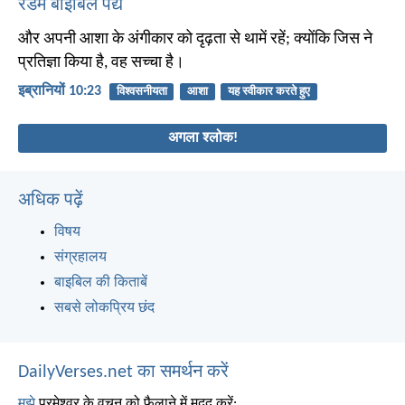
रैंडम बाइबिल पद्य
और अपनी आशा के अंगीकार को दृढ़ता से थामें रहें; क्योंकि जिस ने
प्रतिज्ञा किया है, वह सच्चा है।
इब्रानियों 10:23
विश्वसनीयता
आशा
यह स्वीकार करते हुए
अगला श्लोक!
अधिक पढ़ें
विषय
संग्रहालय
बाइबिल की किताबें
सबसे लोकप्रिय छंद
DailyVerses.net का समर्थन करें
मुझे
परमेश्वर के वचन को फैलाने में मदद करें: