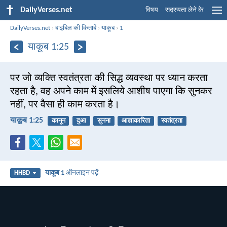
DailyVerses.net
विषय
सदस्यता लेने के
DailyVerses.net
›
बाइबिल की किताबें
›
याकूब
›
1
याकूब 1:25
पर जो व्यक्ति स्वतंत्रता की सिद्ध व्यवस्था पर ध्यान करता
रहता है, वह अपने काम में इसलिये आशीष पाएगा कि सुनकर
नहीं, पर वैसा ही काम करता है।
याकूब 1:25
कानून
दुआ
सुनना
आज्ञाकारिता
स्वतंत्रता
याकूब 1
ऑनलाइन पढ़ें
HHBD