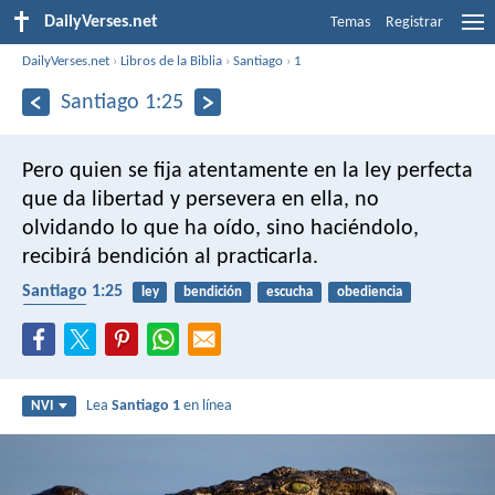
DailyVerses.net
Temas
Registrar
DailyVerses.net
›
Libros de la Biblia
›
Santiago
›
1
Santiago 1:25
Pero quien se fija atentamente en la ley perfecta
que da libertad y persevera en ella, no
olvidando lo que ha oído, sino haciéndolo,
recibirá bendición al practicarla.
Santiago 1:25
ley
bendición
escucha
obediencia
libertad
Lea
Santiago 1
en línea
NVI