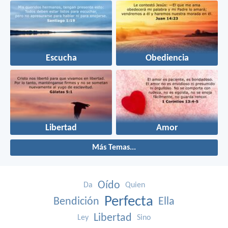
Escucha
Obediencia
Libertad
Amor
Más Temas...
Oído
Da
Quien
Perfecta
Bendición
Ella
Libertad
Ley
Sino