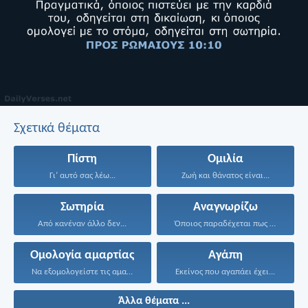
Σχετικά θέματα
Πίστη
Ομιλία
Γι’ αυτό σας λέω...
Ζωή και θάνατος είναι...
Σωτηρία
Αναγνωρίζω
Από κανέναν άλλο δεν...
Όποιος παραδέχεται πως ο...
Ομολογία αμαρτίας
Αγάπη
Να εξομολογείστε τις αμαρτίες...
Εκείνος που αγαπάει έχει...
Άλλα θέματα ...