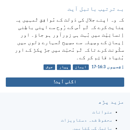
بے ترتیب بائبل آیت
کہ وہ اپنے جلال کی دَولت کے مُوافِق تُمہیں یہ
عِنایت کرے کہ تُم اُس کے رُوح سے اپنی باطِنی
اِنسانِیّت میں بُہت ہی زورآور ہو جاؤ۔ اور
اِیمان کے وسِیلہ سے مسِیح تُمہارے دِلوں میں
سکُونت کرے تاکہ تُم مُحبّت میں جڑ پکڑ کے اور
بُنیاد قائِم کر کے۔
اِفِسیوں 3:‏16-‏17
ایمان
پیار
جوش
اگلی آیت!
مزید پڑھ
عنوانات
محفوظ شدہ دستاویزات
بائبل کی کتابیں