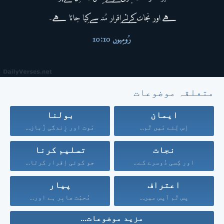
متعلقہ موضوعات
ایمان
بولنا
اِس لِئے مَیں تُم...
مَوت اور زِندگی زُبان...
نجات
تسلیم کرنا
اور کِسی دُوسرے کے...
جو کوئی اِقرار کرتا...
اعتراف
پیار
پس تُم آپس میں...
مُحبّت صابِر ہے اور...
مزید موضوعات...