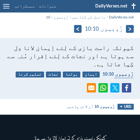
DailyVerses.net
عنوانات
سبسکرائب
DailyVerses.net
›
بائبل کی کتابیں
›
رُومِیوں
›
10
رُومِیوں 10:‏10
کیونکہ راست بازی کے لِئے اِیمان لانا دِل
سے ہوتا ہے اور نجات کے لِئے اِقرار مُنہ سے
کِیا جاتا ہے۔
رُومِیوں 10:‏10
ایمان
بولنا
نجات
تسلیم کرنا
اعتراف
رُومِیوں 10
آن لائن پڑھیں
URD