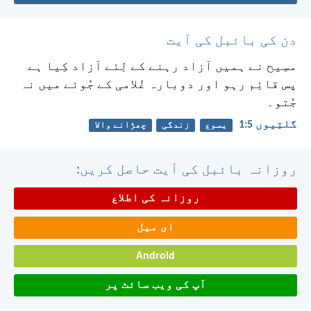
دن کی بائبل کی آیت
مسِیح نے ہمیں آزاد رہنے کے لِئے آزاد کِیا ہے
پس قائِم رہو اور دوبارہ غُلامی کے جُوئے میں نہ
جُتو۔
گلتِیوں 5:‏1
یسوع
زندگی
چھڑانے والا
روزانہ بائبل کی آیت حاصل کریں:
روزانہ کی اطلاع
ای میل
Android
آپ کی ویب سائٹ پر