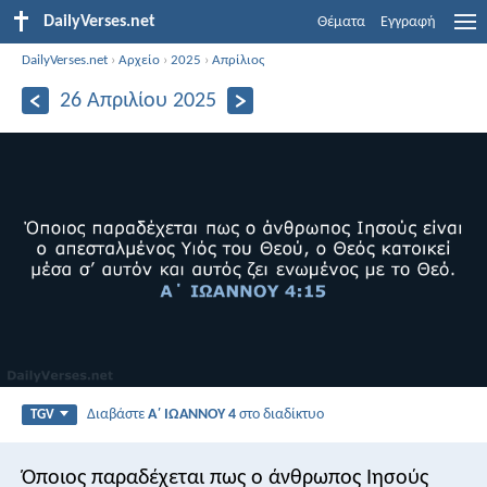
DailyVerses.net
Θέματα
Εγγραφή
DailyVerses.net
›
Αρχείο
›
2025
›
Απρίλιος
26 Απριλίου 2025
Διαβάστε
Α΄ ΙΩΑΝΝΟΥ 4
στο διαδίκτυο
TGV
Όποιος παραδέχεται πως ο άνθρωπος Ιησούς