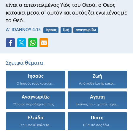
είναι ο απεσταλμένος Υιός του Θεού, ο Θεός
κατοικεί μέσα σ’ αυτόν και αυτός ζει ενωμένος με
το Θεό.
Α΄ ΙΩΑΝΝΟΥ 4:15
Ιησούς
ζωή
αναγνωρίζω
Σχετικά θέματα
Ιησούς
Ζωή
Ο Ιησούς τους κοίταξε...
Από κάθε λογής κακό...
Αναγνωρίζω
Αγάπη
Όποιος παραδέχεται πως ο...
Εκείνος που αγαπάει έχει...
Ελπίδα
Πίστη
Ξέρω πολύ καλά τα...
Γι’ αυτό σας λέω...