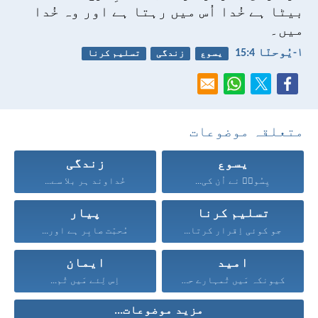
بیٹا ہے خُدا اُس میں رہتا ہے اور وہ خُدا
میں۔
۱-یُوحنّا 4:‏15
یسوع
زندگی
تسلیم کرنا
متعلقہ موضوعات
یسوع
زندگی
یِسُوعؔ نے اُن کی...
خُداوند ہر بلا سے...
تسلیم کرنا
پیار
جو کوئی اِقرار کرتا...
مُحبّت صابِر ہے اور...
امید
ایمان
کیونکہ مَیں تُمہارے حق...
اِس لِئے مَیں تُم...
مزید موضوعات...