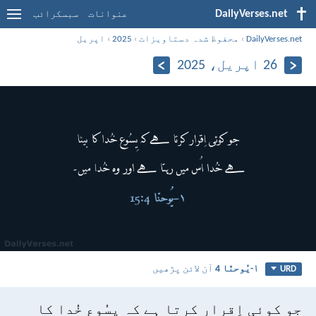
DailyVerses.net
عنوانات
سبسکرائب
DailyVerses.net
›
محفوظ شدہ دستاویزات
›
2025
›
اپریل
26 اپریل، 2025
۱-یُوحنّا 4
آن لائن پڑھیں
URD
جو کوئی اِقرار کرتا ہے کہ یِسُوع خُدا کا