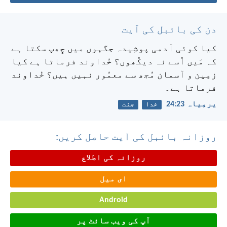
دن کی بائبل کی آیت
کیا کوئی آدمی پوشِیدہ جگہوں میں چِھپ سکتا ہے
کہ مَیں اُسے نہ دیکُھوں؟ خُداوند فرماتا ہے کیا
زمِین و آسمان مُجھ سے معمُور نہیں ہیں؟ خُداوند
فرماتا ہے۔
یرمِیاہ 23:‏24
خدا
جنت
روزانہ بائبل کی آیت حاصل کریں:
روزانہ کی اطلاع
ای میل
Android
آپ کی ویب سائٹ پر