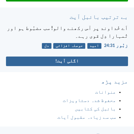
بے ترتیب بائبل آیت
اَے خُداوند پر آس رکھنے والو!
سب مضبُوط ہو اور
تُمہارا دِل قوی رہے۔
زبُور 31:‏24
امید
حوصلہ افزائی
دل
اگلی آیت!
مزید پڑھ
عنوانات
محفوظ شدہ دستاویزات
بائبل کی کتابیں
سب سے زیادہ مقبول آیات