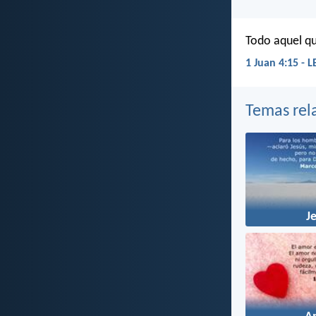
Todo aquel qu
1 Juan 4:15 - 
Temas rel
J