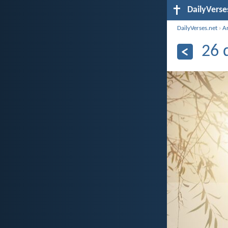
DailyVerse
DailyVerses.net
›
A
26 