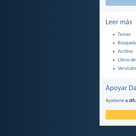
Leer más
Temas
Búsqued
Archivo
Libros de
Versícul
Apoyar Da
Ayúdame
a difu