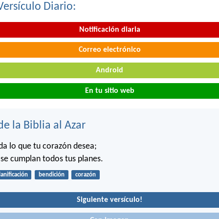
Versículo Diario:
Notificación diaria
Correo electrónico
Android
En tu sitio web
de la Biblia al Azar
a lo que tu corazón desea;
se cumplan todos tus planes.
lanificación
bendición
corazón
Siguiente versículo!