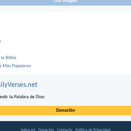
Con imagen
a
 la Biblia
os Más Populares
ilyVerses.net
ndir la Palabra de Dios:
Donación
Sobre mí
Donación
Contacto
Política de Privacidad