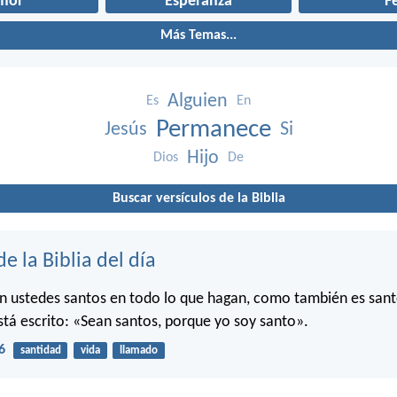
mor
Esperanza
F
Más Temas...
Alguien
Es
En
Permanece
Jesús
Si
Hijo
Dios
De
Buscar versículos de la Biblia
de la Biblia del día
n ustedes santos en todo lo que hagan, como también es sant
stá escrito: «Sean santos, porque yo soy santo».
6
santidad
vida
llamado