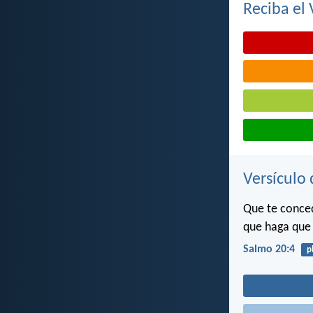
Reciba el 
Versículo 
Que te conced
que haga que 
Salmo 20:4
p