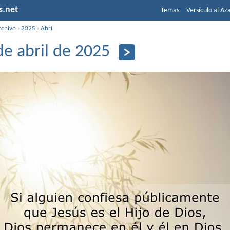
s.net
Temas
Versículo al Az
rchivo
›
2025
›
Abril
de abril de 2025