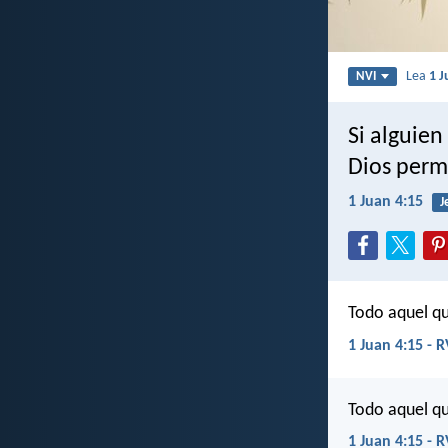
Lea
1 J
NVI
Si alguien
Dios perma
1 Juan 4:15
J
Todo aquel qu
1 Juan 4:15 - 
Todo aquel qu
1 Juan 4:15 - 