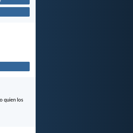
e
o quien los