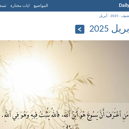
Dail
المواضيع
ايات مختارة
تسجي
شيف
›
2025
›
أبريل