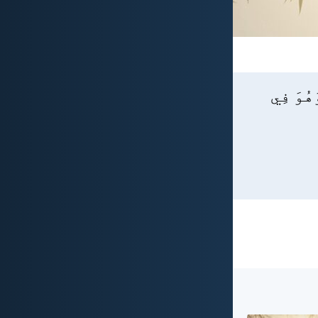
هُوَ فِي