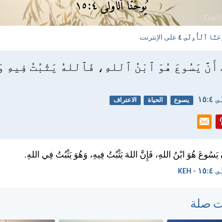
حَنَّا ٱلْأُولَى ٤
على الإنترنت
 أَنَّ يَسُوعَ هُوَ ٱبْنُ ٱللهِ، فَٱللهُ يَثْبُتُ فِيهِ وَ
‏١٥
يسوع
الحياة
الاعتراف
ّ يَسُوعَ هُوَ ابْنُ اللهِ، فَإِنَّ اللهَ يَثْبُتُ فِيهِ، وَهُوَ يَثْبُتُ فِي اللهِ.
 KEH
ت صلة