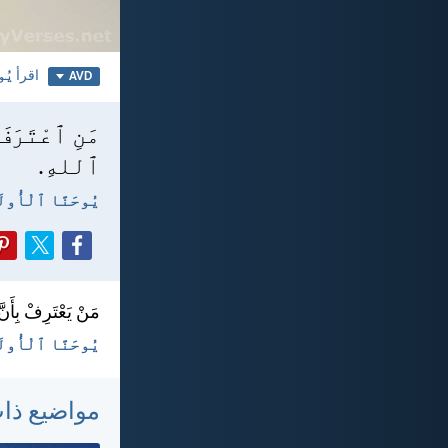
اقرأ
يُو
AVD
مَنِ ٱعْتَرَفَ
ٱللهِ.
يُوحَنَّا ٱلْأُولَى ٤:
مَنْ يَعْتَرِفْ بِأَنَ
يُوحَنَّا ٱلْأُولَى ٤:‏١٥ -
مواضيع ذا