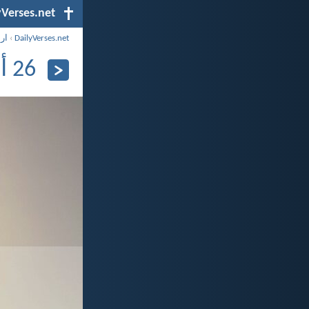
yVerses.net
DailyVerses.net
›
ار
26 أبريل 2025