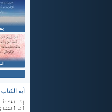
يس
الم
آية الكتاب
إِذَا ٱخْتَبَأَ إ
أَنَا ٱلسَّمَاوَ