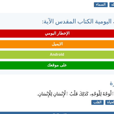
له
السماء
اليومية الكتاب المقدس الآية:
الإخطار اليومي
الايميل
Android
على موقعك
ة
ْوَجْهُ لِلْوَجْهِ، كَذَلِكَ قَلْبُ ٱلْإِنْسَانِ لِلْإِنْسَانِ.
لحياة
القلب