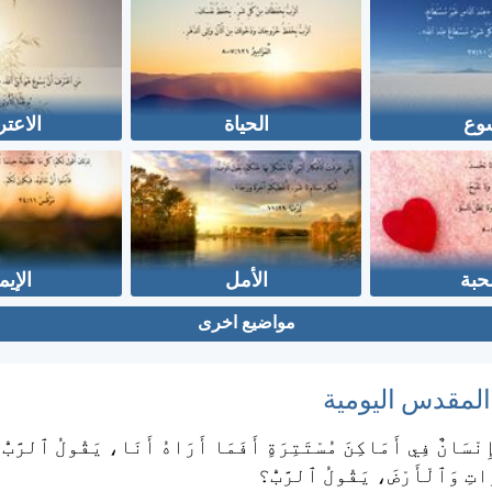
وع
الحياة
الاعت
حبة
الأمل
الإيم
مواضيع اخرى
 المقدس اليومية
ِنْسَانٌ فِي أَمَاكِنَ مُسْتَتِرَةٍ أَفَمَا أَرَاهُ أَنَا، يَقُولُ ٱلرَّبُّ؟
اتِ وَٱلْأَرْضَ، يَقُولُ ٱلرَّبُّ؟