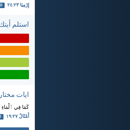
إِرْمِيَا ٢٣:‏٢٤
ال
استلم أيتك 
ايات مختار
كَمَا فِي ٱلْمَاءِ ٱل
أَمْثَالٌ ٢٧:‏١٩
ا