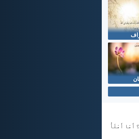
راف
ان
 أَمَا أَمْلَأُ