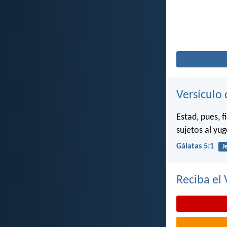
Versículo 
Estad, pues, f
sujetos al yug
Gálatas 5:1
J
Reciba el 