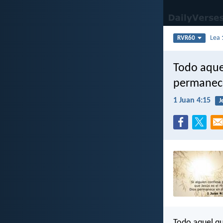
Lea
RVR60
Todo aquel
permanece 
1 Juan 4:15
J
Todo aquel qu