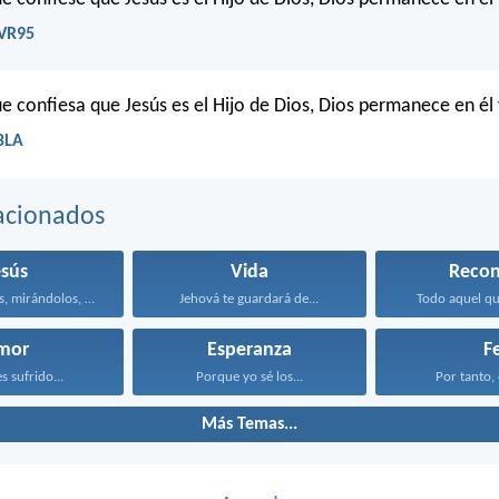
RVR95
e confiesa que Jesús es el Hijo de Dios, Dios permanece en él 
LBLA
acionados
esús
Vida
Recon
Entonces Jesús, mirándolos, dijo...
Jehová te guardará de...
Todo aquel que
mor
Esperanza
F
s sufrido...
Porque yo sé los...
Por tanto, 
Más Temas...