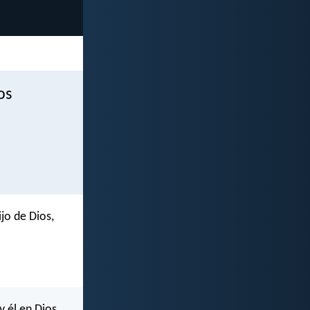
os
jo de Dios,
y él en Dios.