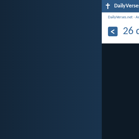
DailyVerse
DailyVerses.net
›
A
26 