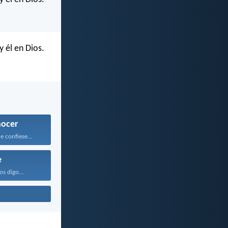
y él en Dios.
ocer
 confiese...
e
os digo...