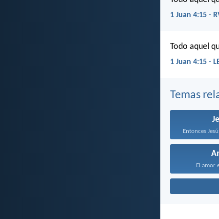
1 Juan 4:15 - 
Todo aquel qu
1 Juan 4:15 - 
Temas rel
J
A
El amor e