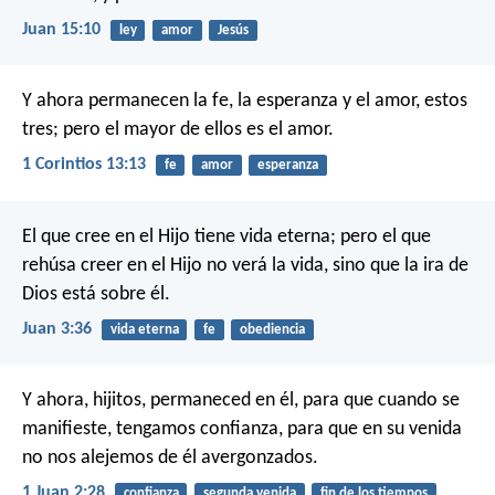
Juan 15:10
ley
amor
Jesús
Y ahora permanecen la fe, la esperanza y el amor, estos
tres; pero el mayor de ellos es el amor.
1 Corintios 13:13
fe
amor
esperanza
El que cree en el Hijo tiene vida eterna; pero el que
rehúsa creer en el Hijo no verá la vida, sino que la ira de
Dios está sobre él.
Juan 3:36
vida eterna
fe
obediencia
Y ahora, hijitos, permaneced en él, para que cuando se
manifieste, tengamos confianza, para que en su venida
no nos alejemos de él avergonzados.
1 Juan 2:28
confianza
segunda venida
fin de los tiempos