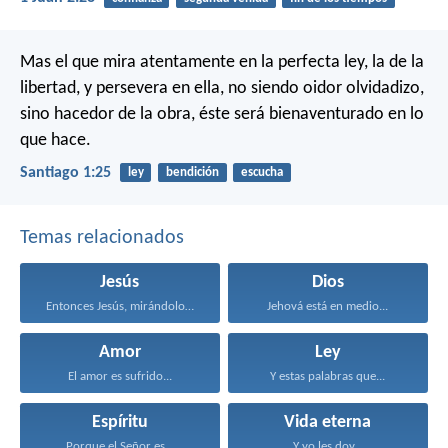
Mas el que mira atentamente en la perfecta ley, la de la
libertad, y persevera en ella, no siendo oidor olvidadizo,
sino hacedor de la obra, éste será bienaventurado en lo
que hace.
Santiago 1:25
ley
bendición
escucha
Temas relacionados
Jesús
Dios
Entonces Jesús, mirándolos, dijo...
Jehová está en medio...
Amor
Ley
El amor es sufrido...
Y estas palabras que...
Espíritu
Vida eterna
Porque el Señor es...
Y yo les doy...