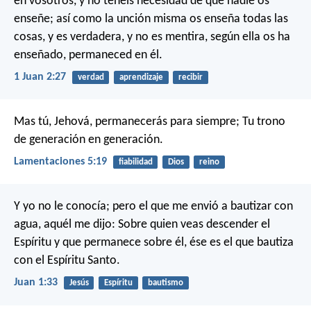
en vosotros, y no tenéis necesidad de que nadie os
enseñe; así como la unción misma os enseña todas las
cosas, y es verdadera, y no es mentira, según ella os ha
enseñado, permaneced en él.
1 Juan 2:27
verdad
aprendizaje
recibir
Mas tú, Jehová, permanecerás para siempre;
Tu trono
de generación en generación.
Lamentaciones 5:19
fiabilidad
Dios
reino
Y yo no le conocía; pero el que me envió a bautizar con
agua, aquél me dijo: Sobre quien veas descender el
Espíritu y que permanece sobre él, ése es el que bautiza
con el Espíritu Santo.
Juan 1:33
Jesús
Espíritu
bautismo